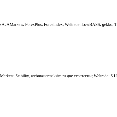
AMarkets: ForexPlus, ForceIndex; Weltrade: LowBASS, gekko; Tenk
 Stability, webmastermaksim.ru две стратегии; Weltrade: S.I.M.,