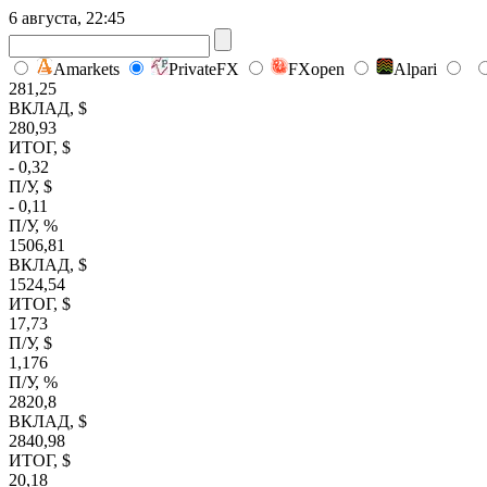
6 августа, 22:45
Amarkets
PrivateFX
FXopen
Alpari
281,25
ВКЛАД, $
280,93
ИТОГ, $
- 0,32
П/У, $
- 0,11
П/У, %
1506,81
ВКЛАД, $
1524,54
ИТОГ, $
17,73
П/У, $
1,176
П/У, %
2820,8
ВКЛАД, $
2840,98
ИТОГ, $
20,18