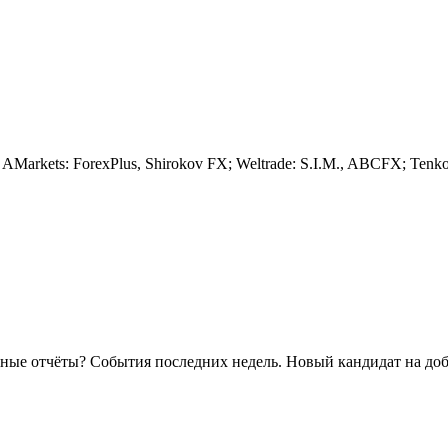
kets: ForexPlus, Shirokov FX; Weltrade: S.I.M., ABCFX; TenkoFX: 
ные отчёты? События последних недель. Новый кандидат на доб