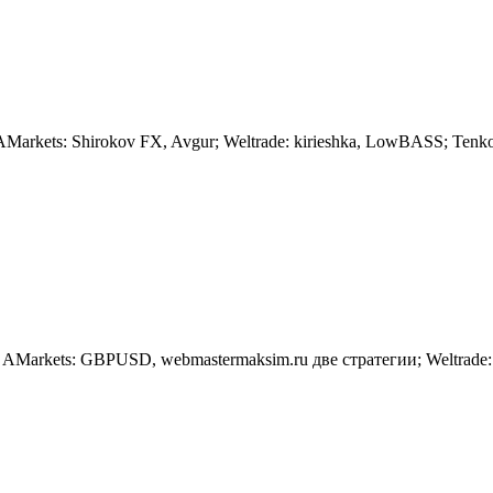
ets: Shirokov FX, Avgur; Weltrade: kirieshka, LowBASS; TenkoF
AMarkets: GBPUSD, webmastermaksim.ru две стратегии; Weltrade: g