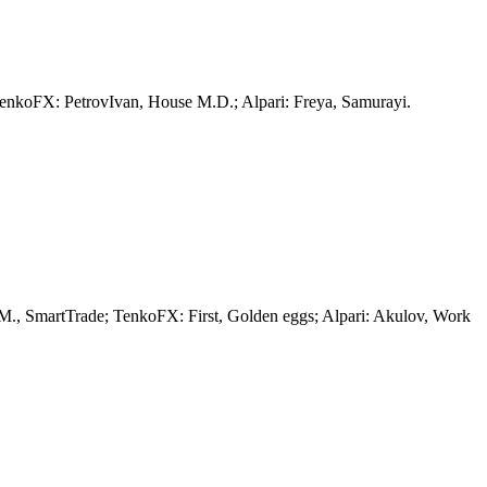
oFX: PetrovIvan, House M.D.; Alpari: Freya, Samurayi.
 SmartTrade; TenkoFX: First, Golden eggs; Alpari: Akulov, Work