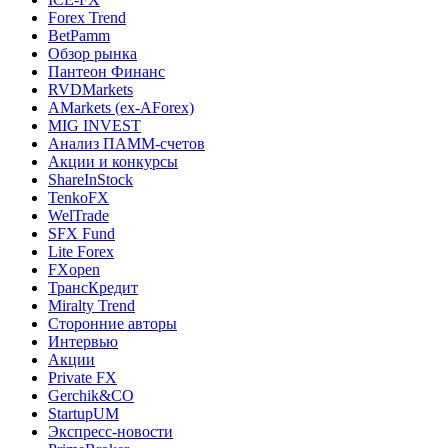
Forex Trend
BetPamm
Обзор рынка
Пантеон Финанс
RVDMarkets
AMarkets (ex-AForex)
MIG INVEST
Анализ ПАММ-счетов
Акции и конкурсы
ShareInStock
TenkoFX
WelTrade
SFX Fund
Lite Forex
FXopen
ТрансКредит
Miralty Trend
Сторонние авторы
Интервью
Акции
Private FX
Gerchik&CO
StartupUM
Экспресс-новости