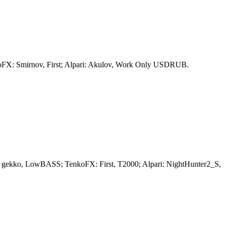
X: Smirnov, First; Alpari: Akulov, Work Only USDRUB.
ekko, LowBASS; TenkoFX: First, T2000; Alpari: NightHunter2_S,