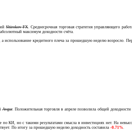
щий
Shirokov FX
. Среднесрочная торговая стратегия управляющего работ
 абсолютный максимум доходности счёта.
о, а использование кредитного плеча за прошедшую неделю возросло. Пе
ий
Avgur
. Положительная торговля в апреле позволила общей доходности 
пе по КИ, но с такими результатами смысла в инвестициях нет. На невыс
ствует. По итогу за прошедшую неделю доходность составила
-0.71%
.