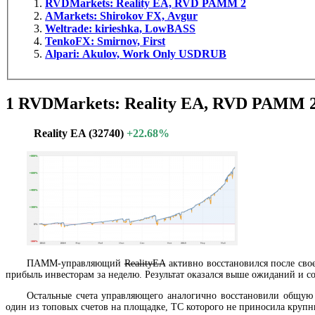
RVDMarkets: Reality EA, RVD PAMM 2
AMarkets: Shirokov FX, Avgur
Weltrade: kirieshka, LowBASS
TenkoFX: Smirnov, First
Alpari: Akulov, Work Only USDRUB
1
RVDMarkets: Reality EA, RVD PAMM 
Reality EA (32740)
+22.68%
ПАММ-управляющий
RealityEA
активно восстановился после свое
прибыль инвесторам за неделю. Результат оказался выше ожиданий и с
Остальные счета управляющего аналогично восстановили общую
один из топовых счетов на площадке, ТС которого не приносила крупн