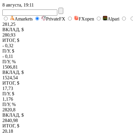
8 августа, 19:11
Amarkets
PrivateFX
FXopen
Alpari
281,25
ВКЛАД, $
280,93
ИТОГ, $
- 0,32
П/У, $
- 0,11
П/У, %
1506,81
ВКЛАД, $
1524,54
ИТОГ, $
17,73
П/У, $
1,176
П/У, %
2820,8
ВКЛАД, $
2840,98
ИТОГ, $
20,18