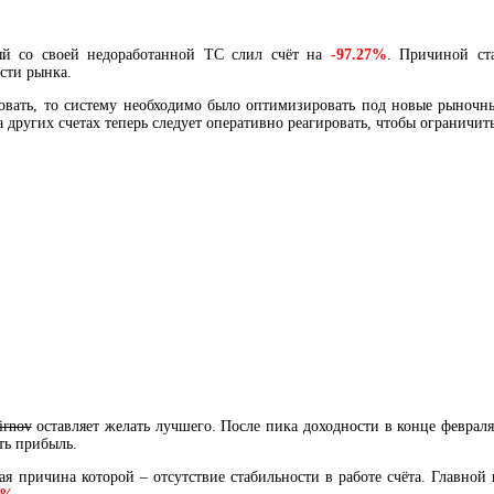
ый со своей недоработанной ТС слил счёт на
-97.27%
. Причиной ста
сти рынка.
говать, то систему необходимо было оптимизировать под новые рыночн
а других счетах теперь следует оперативно реагировать, чтобы ограничи
irnov
оставляет желать лучшего. После пика доходности в конце феврал
ть прибыль.
ая причина которой – отсутствие стабильности в работе счёта. Главно