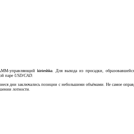
 ПАММ-управляющий
kirieshka
. Для выхода из просадки, образовавшейс
ной паре
USD/CAD
.
вшиеся дни заключались позиции с небольшими объёмами. Не самое опра
шении лотности.