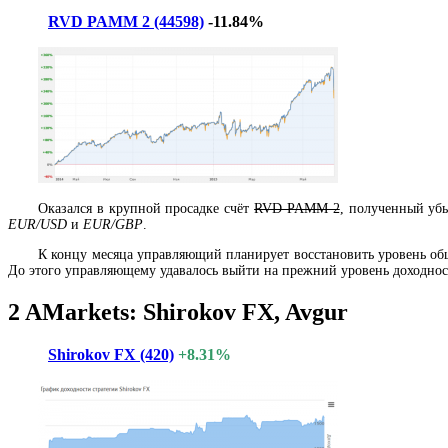
RVD PAMM 2 (44598)
-11.84%
Оказался в крупной просадке счёт
RVD PAMM 2
, полученный убы
EUR/USD
и
EUR/GBP
.
К концу месяца управляющий планирует восстановить уровень об
До этого управляющему удавалось выйти на прежний уровень доходност
2
AMarkets: Shirokov FX, Avgur
Shirokov FX (420)
+8.31%