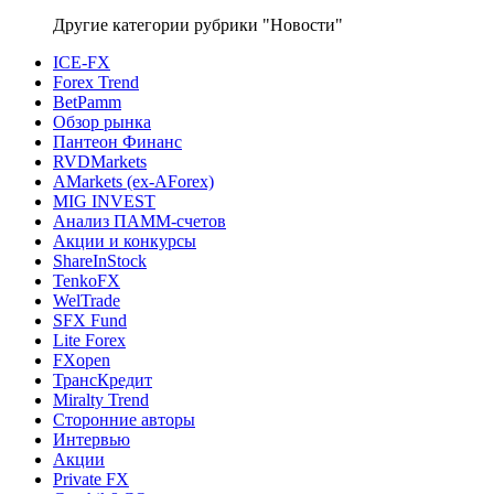
Другие категории рубрики "Новости"
ICE-FX
Forex Trend
BetPamm
Обзор рынка
Пантеон Финанс
RVDMarkets
AMarkets (ex-AForex)
MIG INVEST
Анализ ПАММ-счетов
Акции и конкурсы
ShareInStock
TenkoFX
WelTrade
SFX Fund
Lite Forex
FXopen
ТрансКредит
Miralty Trend
Сторонние авторы
Интервью
Акции
Private FX