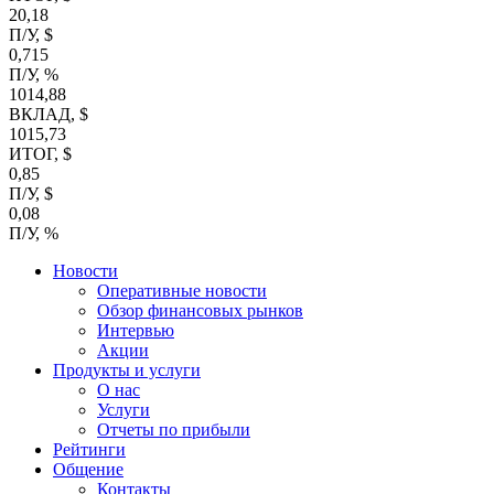
20,18
П/У, $
0,715
П/У, %
1014,88
ВКЛАД, $
1015,73
ИТОГ, $
0,85
П/У, $
0,08
П/У, %
Новости
Оперативные новости
Обзор финансовых рынков
Интервью
Акции
Продукты и услуги
О нас
Услуги
Отчеты по прибыли
Рейтинги
Общение
Контакты