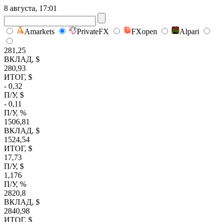
8 августа, 17:01
Amarkets
PrivateFX
FXopen
Alpari
281,25
ВКЛАД, $
280,93
ИТОГ, $
- 0,32
П/У, $
- 0,11
П/У, %
1506,81
ВКЛАД, $
1524,54
ИТОГ, $
17,73
П/У, $
1,176
П/У, %
2820,8
ВКЛАД, $
2840,98
ИТОГ, $