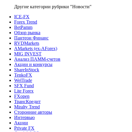
Другие категории рубрики "Новости"
ICE-FX
Forex Trend
BetPamm
Обзор рынка
Пантеон Финанс
RVDMarkets
AMarkets (ex-AForex)
MIG INVEST
Анализ ПАММ-счетов
Акции и конкурсы
ShareInStock
TenkoFX
WelTrade
SFX Fund
Lite Forex
FXopen
ТрансКредит
Miralty Trend
Сторонние авторы
Интервью
Акции
Private FX