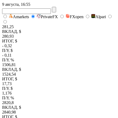
9 августа, 16:55
Amarkets
PrivateFX
FXopen
Alpari
281,25
ВКЛАД, $
280,93
ИТОГ, $
- 0,32
П/У, $
- 0,11
П/У, %
1506,81
ВКЛАД, $
1524,54
ИТОГ, $
17,73
П/У, $
1,176
П/У, %
2820,8
ВКЛАД, $
2840,98
ИТОГ, $