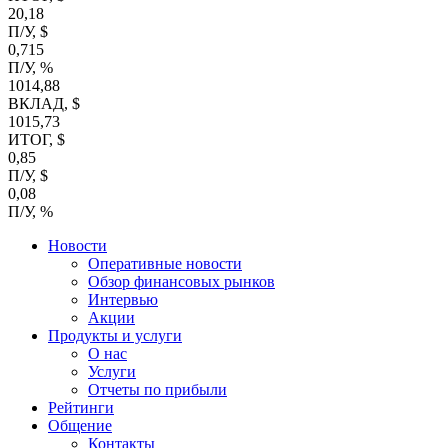
20,18
П/У, $
0,715
П/У, %
1014,88
ВКЛАД, $
1015,73
ИТОГ, $
0,85
П/У, $
0,08
П/У, %
Новости
Оперативные новости
Обзор финансовых рынков
Интервью
Акции
Продукты и услуги
О нас
Услуги
Отчеты по прибыли
Рейтинги
Общение
Контакты