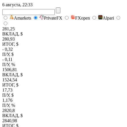
6 августа, 22:33
Amarkets
PrivateFX
FXopen
Alpari
281,25
ВКЛАД, $
280,93
ИТОГ, $
- 0,32
П/У, $
- 0,11
П/У, %
1506,81
ВКЛАД, $
1524,54
ИТОГ, $
17,73
П/У, $
1,176
П/У, %
2820,8
ВКЛАД, $
2840,98
ИТОГ, $