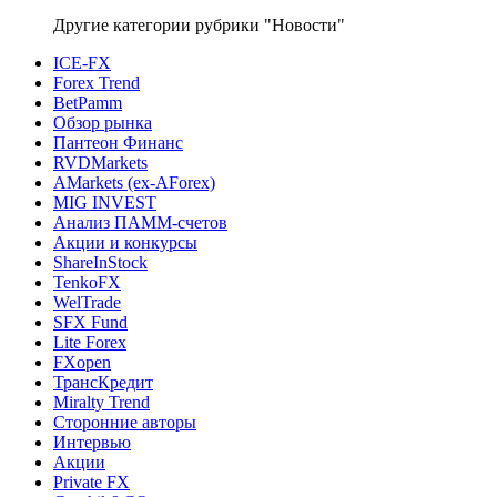
Другие категории рубрики "Новости"
ICE-FX
Forex Trend
BetPamm
Обзор рынка
Пантеон Финанс
RVDMarkets
AMarkets (ex-AForex)
MIG INVEST
Анализ ПАММ-счетов
Акции и конкурсы
ShareInStock
TenkoFX
WelTrade
SFX Fund
Lite Forex
FXopen
ТрансКредит
Miralty Trend
Сторонние авторы
Интервью
Акции
Private FX