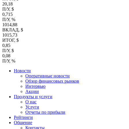
20,18
П/У, $
0,715
П/У, %
1014,88
ВКЛАД, $
1015,73
ИТОГ, $
0,85
П/У, $
0,08
П/У, %
Новости
Оперативные новости
Обзор финансовых рынков
Интервью
Акции
Продукты и услуги
О нас
Услуги
Отчеты по прибыли
Рейтинги
Общение
Контакты