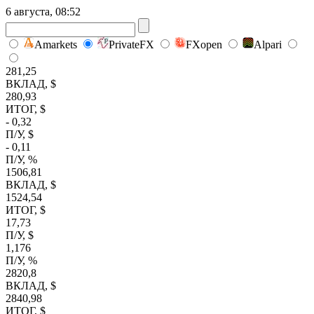
6 августа, 08:52
Amarkets
PrivateFX
FXopen
Alpari
281,25
ВКЛАД, $
280,93
ИТОГ, $
- 0,32
П/У, $
- 0,11
П/У, %
1506,81
ВКЛАД, $
1524,54
ИТОГ, $
17,73
П/У, $
1,176
П/У, %
2820,8
ВКЛАД, $
2840,98
ИТОГ, $