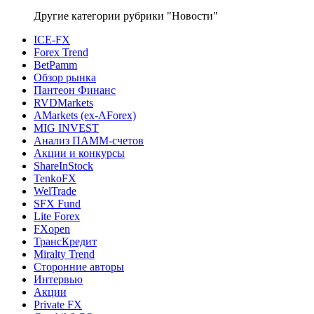
Другие категории рубрики "Новости"
ICE-FX
Forex Trend
BetPamm
Обзор рынка
Пантеон Финанс
RVDMarkets
AMarkets (ex-AForex)
MIG INVEST
Анализ ПАММ-счетов
Акции и конкурсы
ShareInStock
TenkoFX
WelTrade
SFX Fund
Lite Forex
FXopen
ТрансКредит
Miralty Trend
Сторонние авторы
Интервью
Акции
Private FX