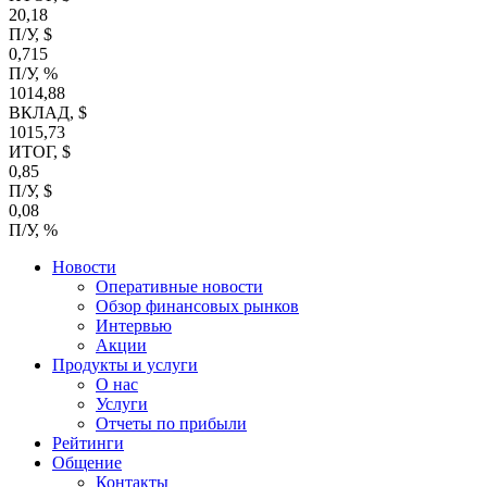
20,18
П/У, $
0,715
П/У, %
1014,88
ВКЛАД, $
1015,73
ИТОГ, $
0,85
П/У, $
0,08
П/У, %
Новости
Оперативные новости
Обзор финансовых рынков
Интервью
Акции
Продукты и услуги
О нас
Услуги
Отчеты по прибыли
Рейтинги
Общение
Контакты