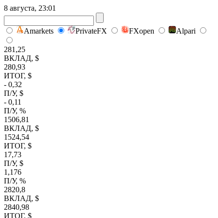
8 августа, 23:01
Amarkets
PrivateFX
FXopen
Alpari
281,25
ВКЛАД, $
280,93
ИТОГ, $
- 0,32
П/У, $
- 0,11
П/У, %
1506,81
ВКЛАД, $
1524,54
ИТОГ, $
17,73
П/У, $
1,176
П/У, %
2820,8
ВКЛАД, $
2840,98
ИТОГ, $