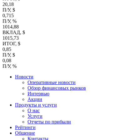
20,18
П/У, $
0,715
П/У, %
1014,88
ВКЛАД, $
1015,73
ИТОГ, $
0,85
П/У, $
0,08
П/У, %
Новости
Оперативные новости
Обзор финансовых рынков
Интервью
Акции
Продукты и услуги
О нас
Услуги
Отчеты по прибыли
Рейтинги
Общение
Контакты