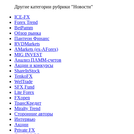
Другие категории рубрики "Новости"
ICE-FX
Forex Trend
BetPamm
Обзор рынка
Пантеон Финанс
RVDMarkets
AMarkets (ex-AForex)
MIG INVEST
Анализ ПАММ-счетов
Акции и конкурсы
ShareInStock
TenkoFX
WelTrade
SFX Fund
Lite Forex
FXopen
ТрансКредит
Miralty Trend
Сторонние авторы
Интервью
Акции
Private FX