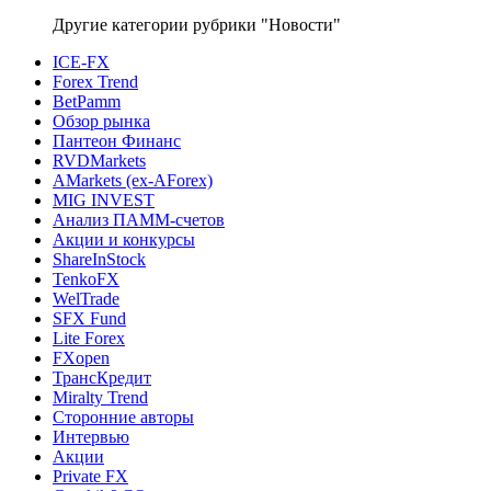
Другие категории рубрики "Новости"
ICE-FX
Forex Trend
BetPamm
Обзор рынка
Пантеон Финанс
RVDMarkets
AMarkets (ex-AForex)
MIG INVEST
Анализ ПАММ-счетов
Акции и конкурсы
ShareInStock
TenkoFX
WelTrade
SFX Fund
Lite Forex
FXopen
ТрансКредит
Miralty Trend
Сторонние авторы
Интервью
Акции
Private FX