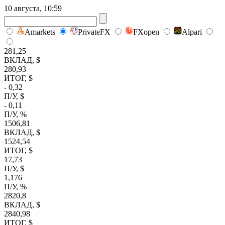
10 августа, 10:59
Amarkets
PrivateFX
FXopen
Alpari
281,25
ВКЛАД, $
280,93
ИТОГ, $
- 0,32
П/У, $
- 0,11
П/У, %
1506,81
ВКЛАД, $
1524,54
ИТОГ, $
17,73
П/У, $
1,176
П/У, %
2820,8
ВКЛАД, $
2840,98
ИТОГ, $