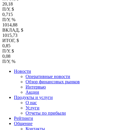
20,18
П/У, $
0,715
П/У, %
1014,88
ВКЛАД, $
1015,73
ИТОГ, $
0,85
П/У, $
0,08
П/У, %
Новости
Оперативные новости
Обзор финансовых рынков
Интервью
Акции
Продукты и услуги
О нас
Услуги
Отчеты по прибыли
Рейтинги
Общение
Контакты