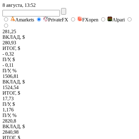
8 августа, 13:52
Amarkets
PrivateFX
FXopen
Alpari
281,25
ВКЛАД, $
280,93
ИТОГ, $
- 0,32
П/У, $
- 0,11
П/У, %
1506,81
ВКЛАД, $
1524,54
ИТОГ, $
17,73
П/У, $
1,176
П/У, %
2820,8
ВКЛАД, $
2840,98
ИТОГ, $