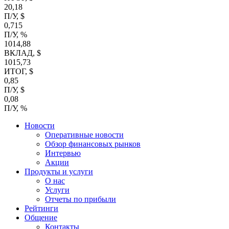
20,18
П/У, $
0,715
П/У, %
1014,88
ВКЛАД, $
1015,73
ИТОГ, $
0,85
П/У, $
0,08
П/У, %
Новости
Оперативные новости
Обзор финансовых рынков
Интервью
Акции
Продукты и услуги
О нас
Услуги
Отчеты по прибыли
Рейтинги
Общение
Контакты