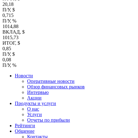
20,18
П/У, $
0,715
П/У, %
1014,88
ВКЛАД, $
1015,73
ИТОГ, $
0,85
П/У, $
0,08
П/У, %
Новости
Оперативные новости
Обзор финансовых рынков
Интервью
Акции
Продукты и услуги
О нас
Услуги
Отчеты по прибыли
Рейтинги
Общение
Контакты