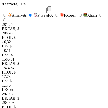
8 августа, 11:46
Amarkets
PrivateFX
FXopen
Alpari
281,25
ВКЛАД, $
280,93
ИТОГ, $
- 0,32
П/У, $
- 0,11
П/У, %
1506,81
ВКЛАД, $
1524,54
ИТОГ, $
17,73
П/У, $
1,176
П/У, %
2820,8
ВКЛАД, $
2840,98
ИТОГ, $