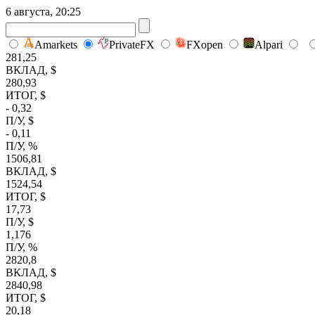
6 августа, 20:25
Amarkets
PrivateFX
FXopen
Alpari
281,25
ВКЛАД, $
280,93
ИТОГ, $
- 0,32
П/У, $
- 0,11
П/У, %
1506,81
ВКЛАД, $
1524,54
ИТОГ, $
17,73
П/У, $
1,176
П/У, %
2820,8
ВКЛАД, $
2840,98
ИТОГ, $
20,18