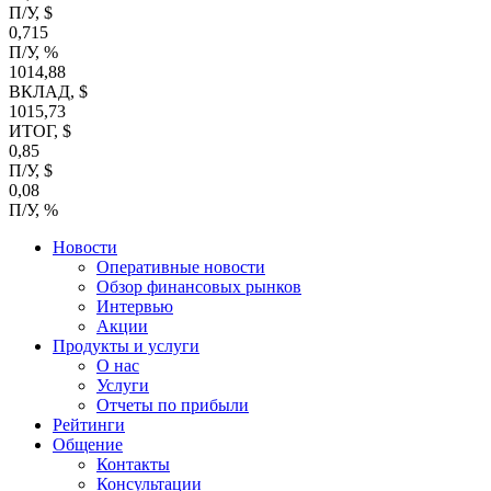
П/У, $
0,715
П/У, %
1014,88
ВКЛАД, $
1015,73
ИТОГ, $
0,85
П/У, $
0,08
П/У, %
Новости
Оперативные новости
Обзор финансовых рынков
Интервью
Акции
Продукты и услуги
О нас
Услуги
Отчеты по прибыли
Рейтинги
Общение
Контакты
Консультации