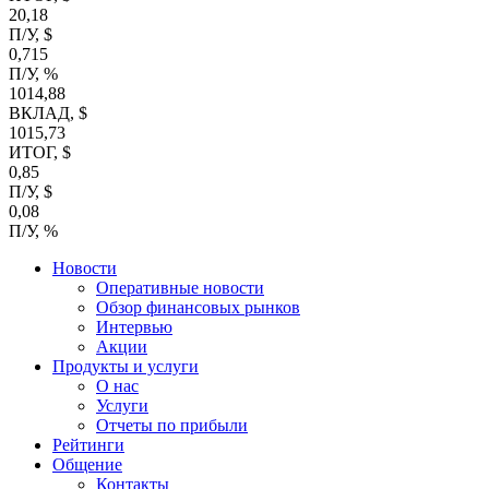
20,18
П/У, $
0,715
П/У, %
1014,88
ВКЛАД, $
1015,73
ИТОГ, $
0,85
П/У, $
0,08
П/У, %
Новости
Оперативные новости
Обзор финансовых рынков
Интервью
Акции
Продукты и услуги
О нас
Услуги
Отчеты по прибыли
Рейтинги
Общение
Контакты