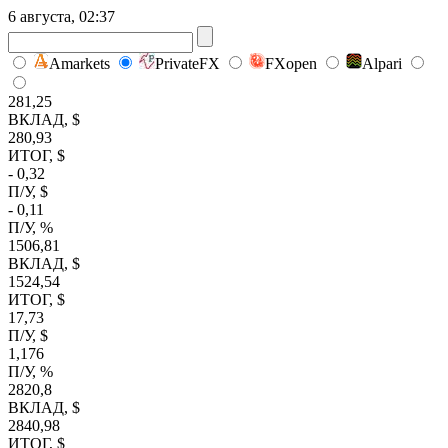
6 августа, 02:37
Amarkets
PrivateFX
FXopen
Alpari
281,25
ВКЛАД, $
280,93
ИТОГ, $
- 0,32
П/У, $
- 0,11
П/У, %
1506,81
ВКЛАД, $
1524,54
ИТОГ, $
17,73
П/У, $
1,176
П/У, %
2820,8
ВКЛАД, $
2840,98
ИТОГ, $