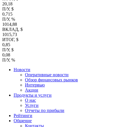
20,18
П/У, $
0,715
П/У, %
1014,88
ВКЛАД, $
1015,73
ИТОГ, $
0,85
П/У, $
0,08
П/У, %
Новости
Оперативные новости
Обзор финансовых рынков
Интервью
Акции
Продукты и услуги
О нас
Услуги
Отчеты по прибыли
Рейтинги
Общение
Контакты