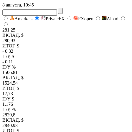
8 августа, 10:45
Amarkets
PrivateFX
FXopen
Alpari
281,25
ВКЛАД, $
280,93
ИТОГ, $
- 0,32
П/У, $
- 0,11
П/У, %
1506,81
ВКЛАД, $
1524,54
ИТОГ, $
17,73
П/У, $
1,176
П/У, %
2820,8
ВКЛАД, $
2840,98
ИТОГ, $