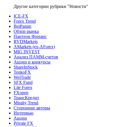
Другие категории рубрики "Новости"
ICE-FX
Forex Trend
BetPamm
Обзор рынка
Пантеон Финанс
RVDMarkets
AMarkets (ex-AForex)
MIG INVEST
Анализ ПАММ-счетов
Акции и конкурсы
ShareInStock
TenkoFX
WelTrade
SFX Fund
Lite Forex
FXopen
ТрансКредит
Miralty Trend
Сторонние авторы
Интервью
Акции
Private FX