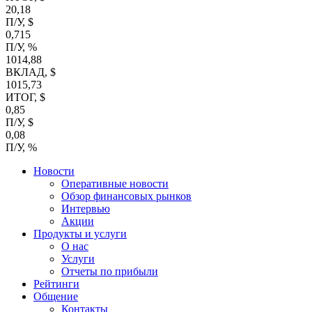
20,18
П/У, $
0,715
П/У, %
1014,88
ВКЛАД, $
1015,73
ИТОГ, $
0,85
П/У, $
0,08
П/У, %
Новости
Оперативные новости
Обзор финансовых рынков
Интервью
Акции
Продукты и услуги
О нас
Услуги
Отчеты по прибыли
Рейтинги
Общение
Контакты