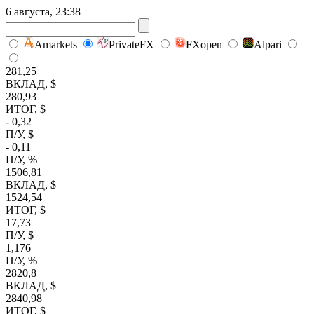
6 августа, 23:38
Amarkets
PrivateFX
FXopen
Alpari
281,25
ВКЛАД, $
280,93
ИТОГ, $
- 0,32
П/У, $
- 0,11
П/У, %
1506,81
ВКЛАД, $
1524,54
ИТОГ, $
17,73
П/У, $
1,176
П/У, %
2820,8
ВКЛАД, $
2840,98
ИТОГ, $