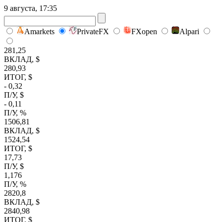
9 августа, 17:35
Amarkets
PrivateFX
FXopen
Alpari
281,25
ВКЛАД, $
280,93
ИТОГ, $
- 0,32
П/У, $
- 0,11
П/У, %
1506,81
ВКЛАД, $
1524,54
ИТОГ, $
17,73
П/У, $
1,176
П/У, %
2820,8
ВКЛАД, $
2840,98
ИТОГ, $