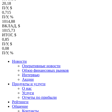
20,18
П/У, $
0,715
П/У, %
1014,88
ВКЛАД, $
1015,73
ИТОГ, $
0,85
П/У, $
0,08
П/У, %
Новости
Оперативные новости
Обзор финансовых рынков
Интервью
Акции
Продукты и услуги
О нас
Услуги
Отчеты по прибыли
Рейтинги
Общение
Контакты