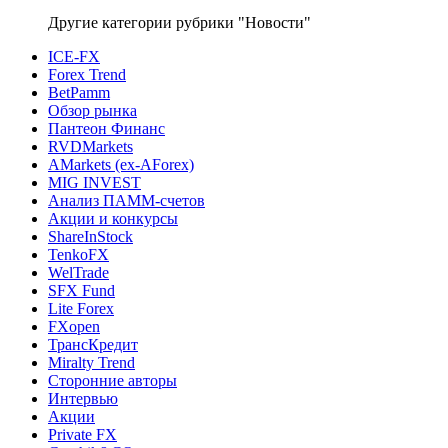
Другие категории рубрики "Новости"
ICE-FX
Forex Trend
BetPamm
Обзор рынка
Пантеон Финанс
RVDMarkets
AMarkets (ex-AForex)
MIG INVEST
Анализ ПАММ-счетов
Акции и конкурсы
ShareInStock
TenkoFX
WelTrade
SFX Fund
Lite Forex
FXopen
ТрансКредит
Miralty Trend
Сторонние авторы
Интервью
Акции
Private FX