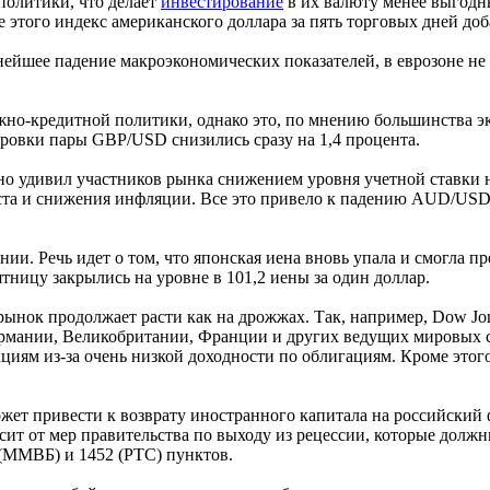
политики, что делает
инвестирование
в их валюту менее выгодны
 этого индекс американского доллара за пять торговых дней доба
ейшее падение макроэкономических показателей, в еврозоне не 
но-кредитной политики, однако это, по мнению большинства экс
ировки пары GBP/USD снизились сразу на 1,4 процента.
 удивил участников рынка снижением уровня учетной ставки на 
роста и снижения инфляции. Все это привело к падению AUD/US
ии. Речь идет о том, что японская иена вновь упала и смогла п
тницу закрылись на уровне в 101,2 иены за один доллар.
ынок продолжает расти как на дрожжах. Так, например, Dow Jon
рмании, Великобритании, Франции и других ведущих мировых ст
акциям из-за очень низкой доходности по облигациям. Кроме это
ет привести к возврату иностранного капитала на российский 
сит от мер правительства по выходу из рецессии, которые долж
 (ММВБ) и 1452 (РТС) пунктов.