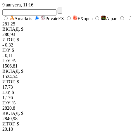
9 августа, 11:16
Amarkets
PrivateFX
FXopen
Alpari
281,25
ВКЛАД, $
280,93
ИТОГ, $
- 0,32
П/У, $
- 0,11
П/У, %
1506,81
ВКЛАД, $
1524,54
ИТОГ, $
17,73
П/У, $
1,176
П/У, %
2820,8
ВКЛАД, $
2840,98
ИТОГ, $
20,18