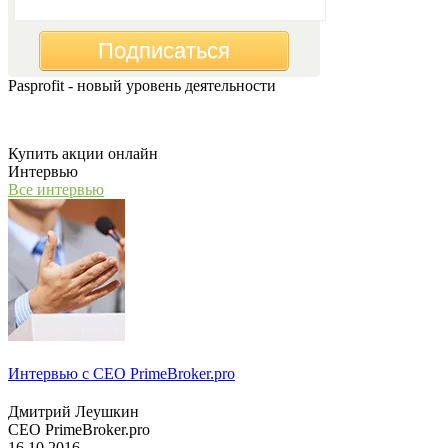
Подписаться
Pasprofit - новый уровень деятельности
Мы открываем компанию "PasProfit", которая будет заниматьс
Купить акции онлайн
Интервью
Все интервью
Интервью с СЕО PrimeBroker.pro
Дмитрий Леушкин
СЕО PrimeBroker.pro
16.10.2016