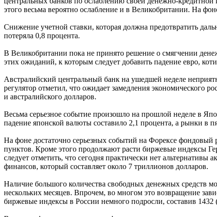
центральных банков по ослаблению своей денежно-кредитной 
этого весьма вероятно ослабление и в Великобритании. На фоне
Снижение учетной ставки, которая должна предотвратить дальн
потеряла 0,8 процента.
В Великобритании пока не принято решение о смягчении денеж
этих ожиданий, к которым следует добавить падение евро, кот
Австралийский центральный банк на ушедшей неделе неприятно
регулятор отметил, что ожидает замедления экономического 
и австралийского долларов.
Весьма серьезное событие произошло на прошлой неделе в Япон
падение японской валюты составило 2,1 процента, а рынки в пя
На фоне достаточно серьезных событий на Форексе фондовый р
пунктов. Кроме этого продолжают расти биржевые индексы Ге
следует отметить, что сегодня практически нет альтернативы 
финансов, который составляет около 7 триллионов долларов.
Наличие большого количества свободных денежных средств мож
нескольких месяцев. Впрочем, во многом это возвращение зави
биржевые индексы в России немного подросли, составив 1432