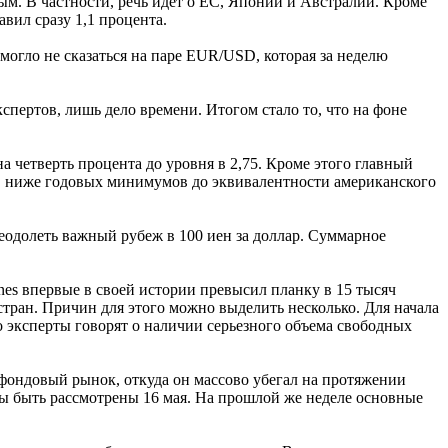
м. В частности, речь идет о ЕС, Японии и Австралии. Кроме
вил сразу 1,1 процента.
могло не сказаться на паре EUR/USD, которая за неделю
пертов, лишь дело времени. Итогом стало то, что на фоне
четверть процента до уровня в 2,75. Кроме этого главный
D ниже годовых минимумов до эквивалентности американского
реодолеть важный рубеж в 100 иен за доллар. Суммарное
es впервые в своей истории превысил планку в 15 тысяч
ран. Причин для этого можно выделить несколько. Для начала
го эксперты говорят о наличии серьезного объема свободных
фондовый рынок, откуда он массово убегал на протяжении
ны быть рассмотрены 16 мая. На прошлой же неделе основные