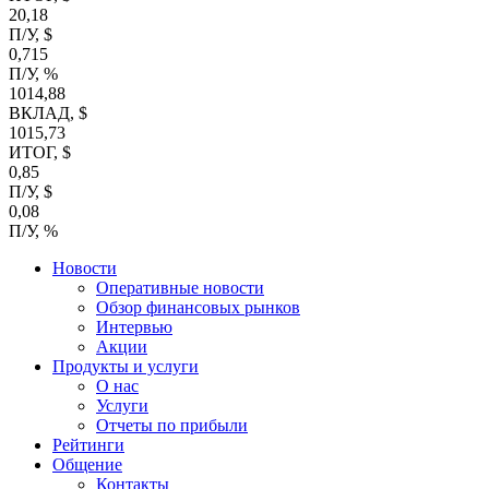
20,18
П/У, $
0,715
П/У, %
1014,88
ВКЛАД, $
1015,73
ИТОГ, $
0,85
П/У, $
0,08
П/У, %
Новости
Оперативные новости
Обзор финансовых рынков
Интервью
Акции
Продукты и услуги
О нас
Услуги
Отчеты по прибыли
Рейтинги
Общение
Контакты