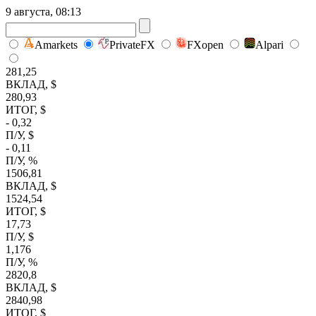
9 августа, 08:13
Amarkets
PrivateFX
FXopen
Alpari
281,25
ВКЛАД, $
280,93
ИТОГ, $
- 0,32
П/У, $
- 0,11
П/У, %
1506,81
ВКЛАД, $
1524,54
ИТОГ, $
17,73
П/У, $
1,176
П/У, %
2820,8
ВКЛАД, $
2840,98
ИТОГ, $