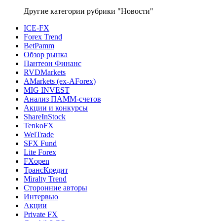
Другие категории рубрики "Новости"
ICE-FX
Forex Trend
BetPamm
Обзор рынка
Пантеон Финанс
RVDMarkets
AMarkets (ex-AForex)
MIG INVEST
Анализ ПАММ-счетов
Акции и конкурсы
ShareInStock
TenkoFX
WelTrade
SFX Fund
Lite Forex
FXopen
ТрансКредит
Miralty Trend
Сторонние авторы
Интервью
Акции
Private FX