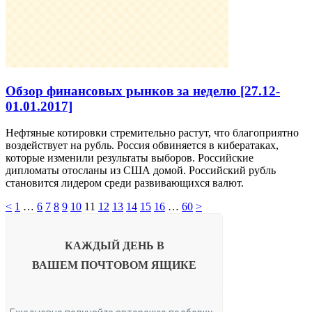
Обзор финансовых рынков за неделю [27.12-
01.01.2017]
Нефтяные котировки стремительно растут, что благоприятно
воздействует на рубль. Россия обвиняется в кибератаках,
которые изменили результаты выборов. Российские
дипломаты отосланы из США домой. Российский рубль
становится лидером среди развивающихся валют.
<
1
…
6
7
8
9
10
11
12
13
14
15
16
…
60
>
КАЖДЫЙ ДЕНЬ В
ВАШЕМ
ПОЧТОВОМ ЯЩИКЕ