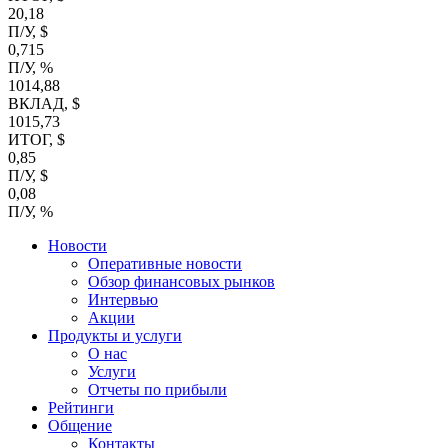
20,18
П/У, $
0,715
П/У, %
1014,88
ВКЛАД, $
1015,73
ИТОГ, $
0,85
П/У, $
0,08
П/У, %
Новости
Оперативные новости
Обзор финансовых рынков
Интервью
Акции
Продукты и услуги
О нас
Услуги
Отчеты по прибыли
Рейтинги
Общение
Контакты