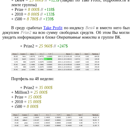
+ Best4 =
25 000$
//
+125$
(закрыт по Take Profit, подробности в
ленте группы)
+ Prize =
8 000$
//
+118$
+ 2010 =
8 000$
//
+133$
+ i500 =
8 780$
//
+159$
В среду сработал
Take Profit
по индексу
Best4
и вместо него был
докуплен
Prize2
на всю сумму свободных средств. Об этом Вы могли
увидеть информацию в блоке
Оперативные новости
и группе ВК.
+ Prize2 =
25 960$
//
+247$
Портфель на 48 неделю:
+ Prize2 =
35 000$
+ Million3 =
25 000$
+ Prize =
15 000$
+ 2010 =
15 000$
+ i500 =
8 000$