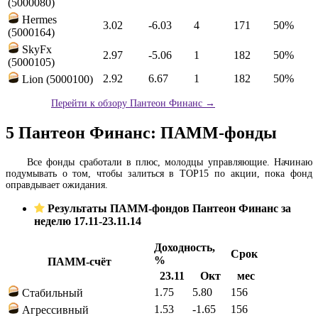
(5000080)
Hermes
3.02
-6.03
4
171
50%
(5000164)
SkyFx
2.97
-5.06
1
182
50%
(5000105)
2.92
6.67
1
182
50%
Lion (5000100)
Перейти к обзору Пантеон Финанс →
5
Пантеон Финанс: ПАММ-фонды
Все фонды сработали в плюс, молодцы управляющие. Начинаю
подумывать о том, чтобы залиться в TOP15 по акции, пока фонд
оправдывает ожидания.
Результаты ПАММ-фондов Пантеон Финанс за
неделю 17.11-23.11.14
Доходность,
Срок
%
ПАММ-счёт
23.11
Окт
мес
1.75
5.80
156
Стабильный
1.53
-1.65
156
Агрессивный