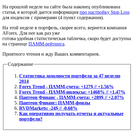
На прошлой неделе на сайте была наконец опубликована
статья, в которой дается информация
про настройку Stop Loss
для индексов с примерами (4 пункт содержания).
На этой неделе в портфель, скорее всего, вернется компания
AForex. Для нее как раз уже
готова удобная статистическая табличка, скоро будет доступна
на странице
ПАММ-рейтинга
.
Приятного чтения и жду Ваших комментариев.
Содержание
Статистика доходности портфеля за 47 неделю
2014
Forex Trend - ПАММ-счета: +127$ // +1.56%
Forex Trend - ПАММ-индексы: +1468% // +1.47%
Пантеон Финанс - ПАММ-счета: +289$ // +2.07%
Пантеон Финанс: ПАММ-фонды
RVDMarkets: -24$ // -0.68%
Как оперативно получать отчеты и актуальные
портфели?