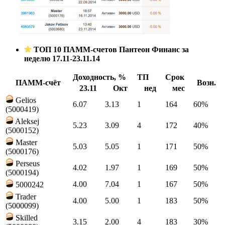
ТОП 10 ПАММ-счетов Пантеон Финанс за
неделю 17.11-23.11.14
Доходность, %
ТП
Срок
ПАММ-счёт
Возн.
23.11
Окт
нед
мес
Gelios
6.07
3.13
1
164
60%
(5000419)
Aleksej
5.23
3.09
4
172
40%
(5000152)
Master
5.03
5.05
1
171
50%
(5000176)
Perseus
4.02
1.97
1
169
50%
(5000194)
4.00
7.04
1
167
50%
5000242
Trader
4.00
5.00
1
183
50%
(5000099)
Skilled
3.15
2.00
4
183
30%