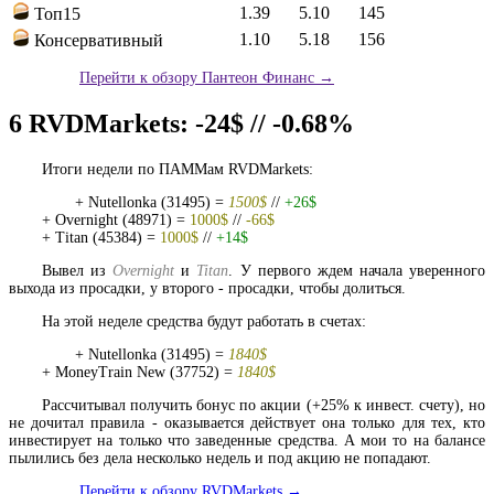
1.39
5.10
145
Топ15
1.10
5.18
156
Консервативный
Перейти к обзору Пантеон Финанс →
6
RVDMarkets: -24$ // -0.68%
Итоги недели по ПАММам RVDMarkets:
+ Nutellonka (31495) =
1500$
//
+26$
+ Overnight (48971) =
1000$
//
-66$
+ Titan (45384) =
1000$
//
+14$
Вывел из
Overnight
и
Titan
. У первого ждем начала уверенного
выхода из просадки, у второго - просадки, чтобы долиться.
На этой неделе средства будут работать в счетах:
+ Nutellonka (31495) =
1840$
+ MoneyTrain New (37752) =
1840$
Рассчитывал получить бонус по акции (+25% к инвест. счету), но
не дочитал правила - оказывается действует она только для тех, кто
инвестирует на только что заведенные средства. А мои то на балансе
пылились без дела несколько недель и под акцию не попадают.
Перейти к обзору RVDMarkets →