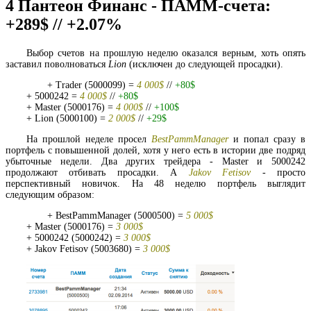
4
Пантеон Финанс - ПАММ-счета:
+289$ // +2.07%
Выбор счетов на прошлую неделю оказался верным, хоть опять
заставил поволноваться
Lion
(исключен до следующей просадки).
+ Trader (5000099) =
4 000$
//
+80$
+ 5000242 =
4 000$
//
+80$
+ Master (5000176) =
4 000$
//
+100$
+ Lion (5000100) =
2 000$
//
+29$
На прошлой неделе просел
BestPammManager
и попал сразу в
портфель с повышенной долей, хотя у него есть в истории две подряд
убыточные недели. Два других трейдера - Master и 5000242
продолжают отбивать просадки. А
Jakov Fetisov
- просто
перспективный новичок. На 48 неделю портфель выглядит
следующим образом:
+ BestPammManager (5000500) =
5 000$
+ Master (5000176) =
3 000$
+ 5000242 (5000242) =
3 000$
+ Jakov Fetisov (5003680) =
3 000$