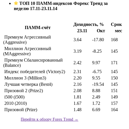
ТОП 10 ПАММ-индексов Форекс Тренд за
неделю 17.11-23.11.14
Доходность, %
Срок
ПАММ-счёт
23.11
Окт
мес
Премиум Агрессивный
3.64
-17.80
168
(Aggressive)
Миллион Агрессивный
3.19
-8.25
145
(MAggressive)
Премиум Сбалансированный
2.42
9.97
171
(Balance)
Индекс победителей (Victory2)
2.31
-6.75
145
Миллион 3 (Million3)
2.20
9.55
150
Лучшая четверка (Best4)
2.16
-19.54
145
Призовой 2 (Prize2)
2.08
8.88
151
i500 (i500)
1.81
2.49
149
2010 (2010)
1.67
1.72
157
Призовой (Prize)
1.48
6.69
164
Перейти к обзору Forex Trend →