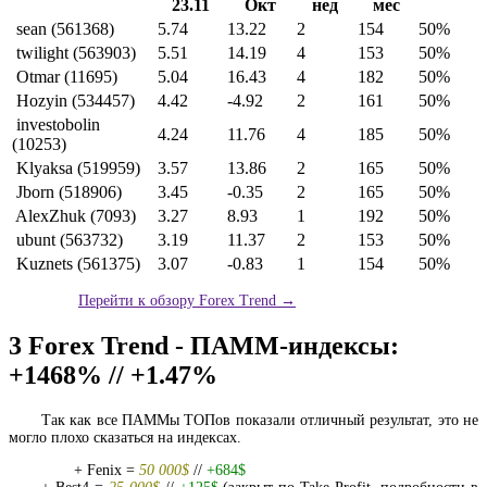
23.11
Окт
нед
мес
sean (561368)
5.74
13.22
2
154
50%
twilight (563903)
5.51
14.19
4
153
50%
Otmar (11695)
5.04
16.43
4
182
50%
Hozyin (534457)
4.42
-4.92
2
161
50%
investobolin
4.24
11.76
4
185
50%
(10253)
Klyaksa (519959)
3.57
13.86
2
165
50%
Jborn (518906)
3.45
-0.35
2
165
50%
AlexZhuk (7093)
3.27
8.93
1
192
50%
ubunt (563732)
3.19
11.37
2
153
50%
Kuznets (561375)
3.07
-0.83
1
154
50%
Перейти к обзору Forex Trend →
3
Forex Trend - ПАММ-индексы:
+1468% // +1.47%
Так как все ПАММы ТОПов показали отличный результат, это не
могло плохо сказаться на индексах.
+ Fenix =
50 000$
//
+684$