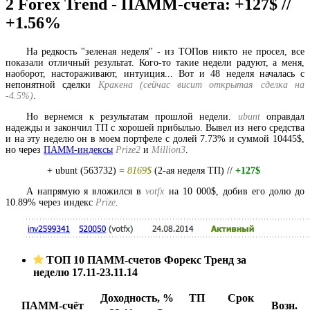
2
Forex Trend - ПАММ-счета: +127$ //
+1.56%
На редкость "зеленая неделя" - из ТОПов никто не просел, все
показали отличный результат. Кого-то такие недели радуют, а меня,
наоборот, настораживают, интуиция... Вот и 48 неделя началась с
непонятной сделки
Кракена (сейчас висит открытая сделка на
-4.5%)
.
Но вернемся к результатам прошлой недели.
ubunt
оправдал
надежды и закончил ТП с хорошей прибылью. Вывел из него средства
и на эту неделю он в моем портфеле с долей 7.73% и суммой 10445$,
но через
ПАММ-индексы
Prize2
и
Million3
.
+ ubunt (563732) =
8169$
(2-ая неделя ТП) //
+127$
А напрямую я вложился в
votfx
на 10 000$, добив его долю до
10.89% через индекс
Prize
.
ТОП 10 ПАММ-счетов Форекс Тренд за
неделю 17.11-23.11.14
Доходность, %
ТП
Срок
ПАММ-счёт
Возн.