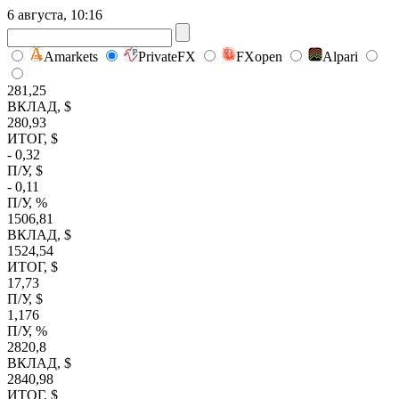
6 августа, 10:16
Amarkets
PrivateFX
FXopen
Alpari
281,25
ВКЛАД, $
280,93
ИТОГ, $
- 0,32
П/У, $
- 0,11
П/У, %
1506,81
ВКЛАД, $
1524,54
ИТОГ, $
17,73
П/У, $
1,176
П/У, %
2820,8
ВКЛАД, $
2840,98
ИТОГ, $