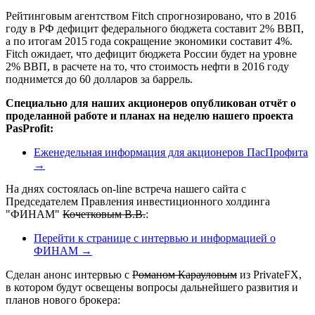
Рейтинговым агентством Fitch спрогнозировано, что в 2016
году в РФ дефицит федерального бюджета составит 2% ВВП,
а по итогам 2015 года сокращение экономики составит 4%.
Fitch ожидает, что дефицит бюджета России будет на уровне
2% ВВП, в расчете на то, что стоимость нефти в 2016 году
поднимется до 60 долларов за баррель.
Специально для наших акционеров опубликован отчёт о
проделанной работе и планах на неделю нашего проекта
PasProfit:
Еженедельная информация для акционеров ПасПрофита
→
На днях состоялась on-line встреча нашего сайта с
Председателем Правления инвестиционного холдинга
"ФИНАМ"
Кочетковым В.В.
:
Перейти к странице с интервью и информацией о
ФИНАМ →
Сделан анонс интервью с
Романом Карауловым
из PrivateFX,
в котором будут освещены вопросы дальнейшего развития и
планов нового брокера: