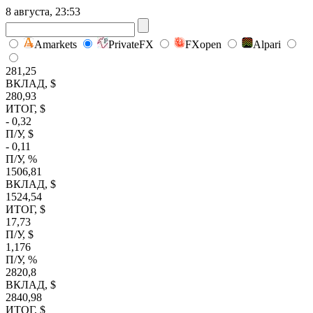
8 августа, 23:53
Amarkets
PrivateFX
FXopen
Alpari
281,25
ВКЛАД, $
280,93
ИТОГ, $
- 0,32
П/У, $
- 0,11
П/У, %
1506,81
ВКЛАД, $
1524,54
ИТОГ, $
17,73
П/У, $
1,176
П/У, %
2820,8
ВКЛАД, $
2840,98
ИТОГ, $