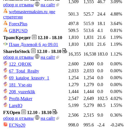
1,509
1,555
46.7
3.09%
обзор и отзывы
на сайт
webmastermaksim.ru две
501.3
525.7
24.4
4.88%
стратегии
497.8
515.9
18.1
3.64%
ForexPlus
509.5
513.6
4.1
0.81%
GBPUSD
1,810
1,831
21.6
1.19%
ТрансКредит
12.10 - 18.10
1,810
1,831
21.6
1.19%
План Долевой 6 до 09.01
ShareInStock
12.10 - 18.10
16,355
16,538
183.0
1.12%
обзор и отзывы
на сайт
2,600
2,600
0.0
0.00%
122_QROK
2,033
2,033
0.0
0.00%
67_Total_Realty
1,254
1,254
0.0
0.00%
69_katalog_krasoty_1
1,279
1,279
0.0
0.00%
181_Vse-sto
1,444
1,444
0.0
0.00%
208_yuzerklik
2,547
2,649
102.5
4.02%
Profit-Maker
5,199
5,279
80.5
1.55%
LargIQ
FXOpen
12.10 - 18.10
2,506
2,515
9.0
0.36%
обзор и отзывы
на сайт
998.0
995.6
-2.4
-0.24%
ECNp20