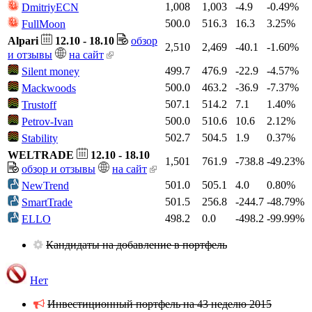
1,008
1,003
-4.9
-0.49%
DmitriyECN
500.0
516.3
16.3
3.25%
FullMoon
Alpari
12.10 - 18.10
обзор
2,510
2,469
-40.1
-1.60%
и отзывы
на сайт
499.7
476.9
-22.9
-4.57%
Silent money
500.0
463.2
-36.9
-7.37%
Mackwoods
507.1
514.2
7.1
1.40%
Trustoff
500.0
510.6
10.6
2.12%
Petrov-Ivan
502.7
504.5
1.9
0.37%
Stability
WELTRADE
12.10 - 18.10
1,501
761.9
-738.8
-49.23%
обзор и отзывы
на сайт
501.0
505.1
4.0
0.80%
NewTrend
501.5
256.8
-244.7
-48.79%
SmartTrade
498.2
0.0
-498.2
-99.99%
ELLO
Кандидаты на добавление в портфель
Нет
Инвестиционный портфель на 43 неделю 2015