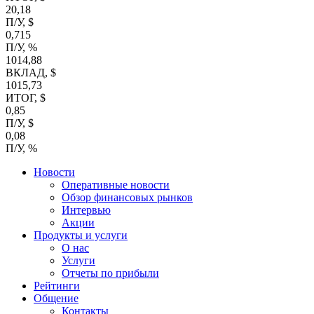
20,18
П/У, $
0,715
П/У, %
1014,88
ВКЛАД, $
1015,73
ИТОГ, $
0,85
П/У, $
0,08
П/У, %
Новости
Оперативные новости
Обзор финансовых рынков
Интервью
Акции
Продукты и услуги
О нас
Услуги
Отчеты по прибыли
Рейтинги
Общение
Контакты