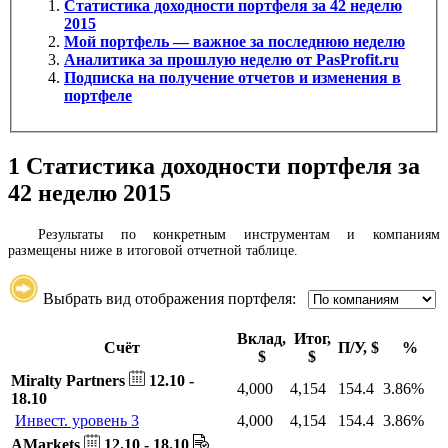
Статистика доходности портфеля за 42 неделю
2015
Мой портфель — важное за последнюю неделю
Аналитика за прошлую неделю от PasProfit.ru
Подписка на получение отчетов и изменения в
портфеле
1
Статистика доходности портфеля за
42 неделю 2015
Результаты по конкретным инструментам и компаниям
размещены ниже в итоговой отчетной таблице.
Выбрать вид отображения портфеля:
Вклад,
Итог,
Счёт
П/У, $
%
$
$
Miralty Partners
12.10 -
4,000
4,154
154.4
3.86%
18.10
Инвест. уровень 3
4,000
4,154
154.4
3.86%
AMarkets
12.10 - 18.10