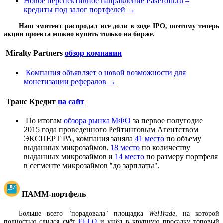
Новое перспективное направление PasProfit.ru –
кредиты под залог портфелей →
Наш эмитент распродал все доли в ходе IPO, поэтому теперь
акции проекта можно купить только на бирже.
Miralty Partners
обзор компании
Компания объявляет о новой возможности для
монетизации рефералов →
Транс Кредит
на сайт
По итогам
обзора рынка МФО
за первое полугодие
2015 года проведенного Рейтинговым Агентством
ЭКСПЕРТ РА, компания заняла
41 место
по объему
выданных микрозаймов,
18 место
по количеству
выданных микрозаймов и
14 место
по размеру портфеля
в сегменте микрозаймов "до зарплаты".
ПАММ-портфель
Больше всего "порадовала" площадка
WelTrade
, на которой
полностью слился счёт
ELLO
и ушёл в крупную просадку топовый