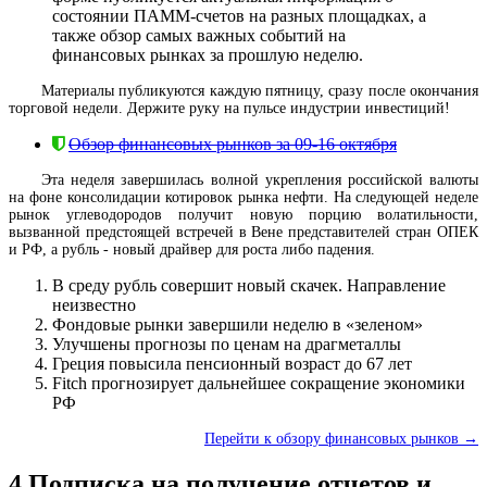
состоянии ПАММ-счетов на разных площадках, а
также обзор самых важных событий на
финансовых рынках за прошлую неделю.
Материалы публикуются каждую пятницу, сразу после окончания
торговой недели. Держите руку на пульсе индустрии инвестиций!
Обзор финансовых рынков за 09-16 октября
Эта неделя завершилась волной укрепления российской валюты
на фоне консолидации котировок рынка нефти. На следующей неделе
рынок углеводородов получит новую порцию волатильности,
вызванной предстоящей встречей в Вене представителей стран ОПЕК
и РФ, а рубль - новый драйвер для роста либо падения.
В среду рубль совершит новый скачек. Направление
неизвестно
Фондовые рынки завершили неделю в «зеленом»
Улучшены прогнозы по ценам на драгметаллы
Греция повысила пенсионный возраст до 67 лет
Fitch прогнозирует дальнейшее сокращение экономики
РФ
Перейти к обзору финансовых рынков →
4
Подписка на получение отчетов и