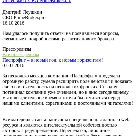
Интервью с СЕО PrimeBroker.pro
Дмитрий Леушкин
СЕО PrimeBroker.pro
16.10.2016
Нам удалось получить ответы на появившееся вопросы,
связанные с подробностями развития нового брокера.
Пресс-релизы
Все пресс-релизы
Паспрофит – в новый год, к новым горизонтам!
07.01.2016
За несколько месяцев компания «Паспрофит» проделала
огромную работу, сумела расширить поле действия и доказать
свою состоятельность на нескольких фронтах. Сегодня
потенциал компании уже очевиден, но к дню сегодняшнему
мы шли длительное время и хотели бы отчитаться перед
нашими клиентами, соратниками и постоянными читателями!
Все материалы сайта написаны специально для данного web-
ресурса и являются интеллектуальной собственностью
авторов. Предупреждение. Перепечатка, либо иное
использование материалов данного сайта без разрешения