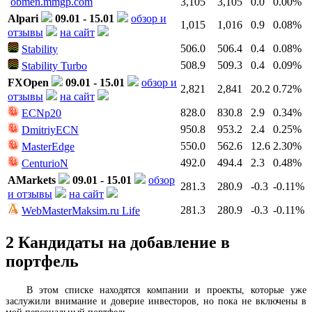
obmen.mmgp.com
3,105
3,105
0.0
0.00%
Alpari
09.01 - 15.01
обзор и
1,015
1,016
0.9
0.08%
отзывы
на сайт
506.0
506.4
0.4
0.08%
Stability
508.9
509.3
0.4
0.09%
Stability Turbo
FXOpen
09.01 - 15.01
обзор и
2,821
2,841
20.2
0.72%
отзывы
на сайт
828.0
830.8
2.9
0.34%
ECNp20
950.8
953.2
2.4
0.25%
DmitriyECN
550.0
562.6
12.6
2.30%
MasterEdge
492.0
494.4
2.3
0.48%
CenturioN
AMarkets
09.01 - 15.01
обзор
281.3
280.9
-0.3
-0.11%
и отзывы
на сайт
281.3
280.9
-0.3
-0.11%
WebMasterMaksim.ru Life
2
Кандидаты на добавление в
портфель
В этом списке находятся компании и проекты, которые уже
заслужили внимание и доверие инвесторов, но пока не включены в