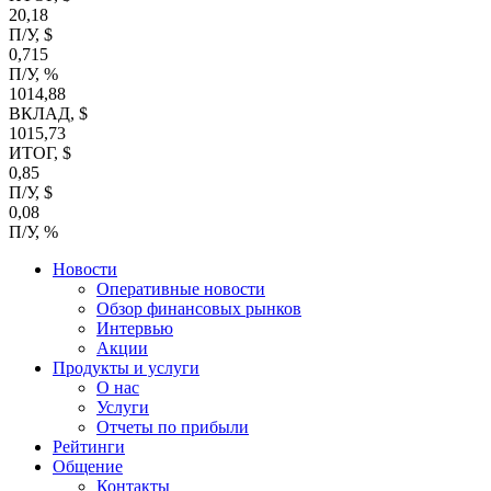
20,18
П/У, $
0,715
П/У, %
1014,88
ВКЛАД, $
1015,73
ИТОГ, $
0,85
П/У, $
0,08
П/У, %
Новости
Оперативные новости
Обзор финансовых рынков
Интервью
Акции
Продукты и услуги
О нас
Услуги
Отчеты по прибыли
Рейтинги
Общение
Контакты