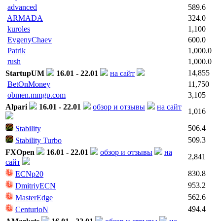
advanced
589.6
ARMADA
324.0
kuroles
1,100
EvgenyChaev
600.0
Patrik
1,000.0
rush
1,000.0
14,855
StartupUM
16.01 - 22.01
на сайт
BetOnMoney
11,750
obmen.mmgp.com
3,105
Alpari
16.01 - 22.01
обзор и отзывы
на сайт
1,016
506.4
Stability
509.3
Stability Turbo
FXOpen
16.01 - 22.01
обзор и отзывы
на
2,841
сайт
830.8
ECNp20
953.2
DmitriyECN
562.6
MasterEdge
494.4
CenturioN