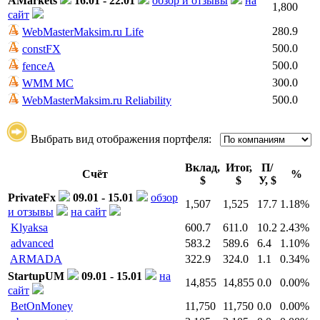
AMarkets
16.01 - 22.01
обзор и отзывы
на
1,800
сайт
280.9
WebMasterMaksim.ru Life
500.0
constFX
500.0
fenceA
300.0
WMM MC
500.0
WebMasterMaksim.ru Reliability
Выбрать вид отображения портфеля:
Вклад,
Итог,
П/
Счёт
%
$
$
У, $
PrivateFx
09.01 - 15.01
обзор
1,507
1,525
17.7
1.18%
и отзывы
на сайт
Klyaksa
600.7
611.0
10.2
2.43%
advanced
583.2
589.6
6.4
1.10%
ARMADA
322.9
324.0
1.1
0.34%
StartupUM
09.01 - 15.01
на
14,855
14,855
0.0
0.00%
сайт
BetOnMoney
11,750
11,750
0.0
0.00%