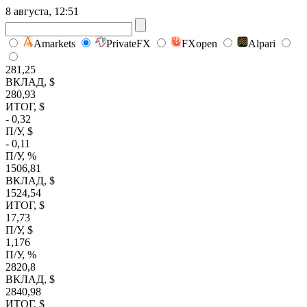
8 августа, 12:51
Amarkets
PrivateFX
FXopen
Alpari
281,25
ВКЛАД, $
280,93
ИТОГ, $
- 0,32
П/У, $
- 0,11
П/У, %
1506,81
ВКЛАД, $
1524,54
ИТОГ, $
17,73
П/У, $
1,176
П/У, %
2820,8
ВКЛАД, $
2840,98
ИТОГ, $