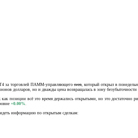
 MT4 за торговлей ПАММ-управляющего
sven
, который открыл в понедель
онов долларов, но и дважды цена возвращалась в зону безубыточности 
 как позиции всё это время держались открытыми, но это достаточно рис
уровне
+0.00%
.
видеть информацию по открытым сделкам: