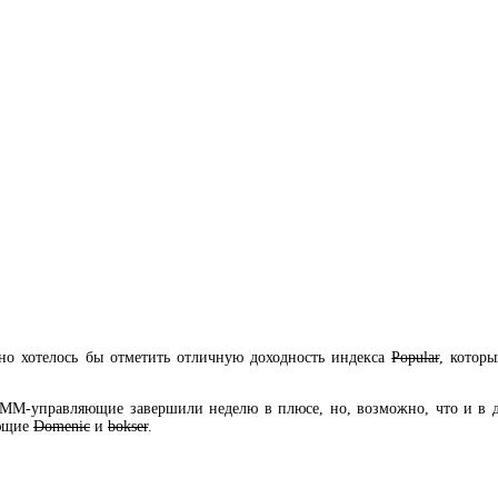
 но хотелось бы отметить отличную доходность индекса
Popular
, котор
ПАММ-управляющие завершили неделю в плюсе, но, возможно, что и в д
яющие
Domenic
и
bokser
.