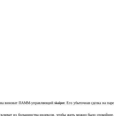
 снова виноват ПАММ-управляющий
skalper
. Его убыточная сделка на паре
исключат из большинства индексов, чтобы жить можно было спокойнее,