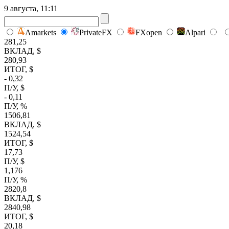
9 августа, 11:11
Amarkets
PrivateFX
FXopen
Alpari
281,25
ВКЛАД, $
280,93
ИТОГ, $
- 0,32
П/У, $
- 0,11
П/У, %
1506,81
ВКЛАД, $
1524,54
ИТОГ, $
17,73
П/У, $
1,176
П/У, %
2820,8
ВКЛАД, $
2840,98
ИТОГ, $
20,18