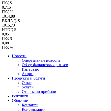
П/У, $
0,715
П/У, %
1014,88
ВКЛАД, $
1015,73
ИТОГ, $
0,85
П/У, $
0,08
П/У, %
Новости
Оперативные новости
Обзор финансовых рынков
Интервью
Акции
Продукты и услуги
О нас
Услуги
Отчеты по прибыли
Рейтинги
Общение
Контакты
Консультации