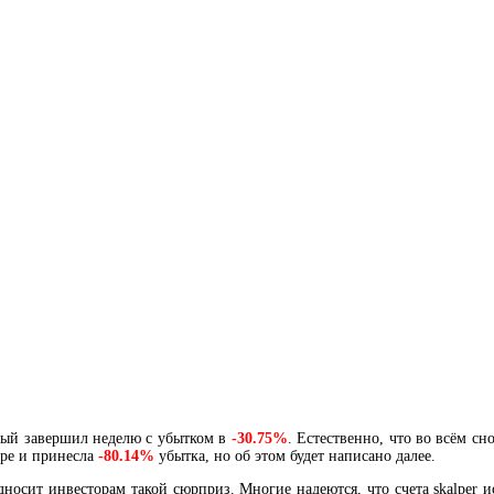
орый завершил неделю с убытком в
-30.75%
. Естественно, что во всём
аре и принесла
-80.14%
убытка, но об этом будет написано далее.
носит инвесторам такой сюрприз. Многие надеются, что счета skalper 