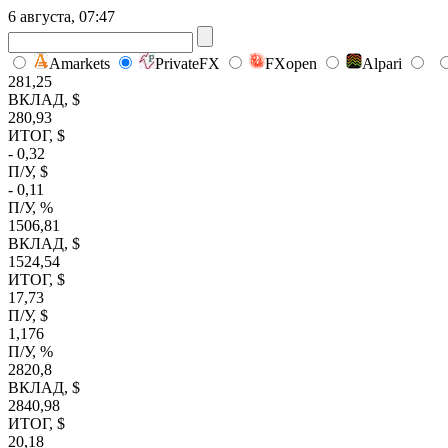
6 августа, 07:47
Amarkets
PrivateFX
FXopen
Alpari
281,25
ВКЛАД, $
280,93
ИТОГ, $
- 0,32
П/У, $
- 0,11
П/У, %
1506,81
ВКЛАД, $
1524,54
ИТОГ, $
17,73
П/У, $
1,176
П/У, %
2820,8
ВКЛАД, $
2840,98
ИТОГ, $
20,18