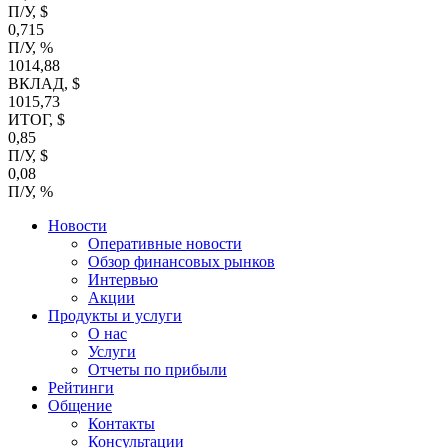
П/У, $
0,715
П/У, %
1014,88
ВКЛАД, $
1015,73
ИТОГ, $
0,85
П/У, $
0,08
П/У, %
Новости
Оперативные новости
Обзор финансовых рынков
Интервью
Акции
Продукты и услуги
О нас
Услуги
Отчеты по прибыли
Рейтинги
Общение
Контакты
Консультации