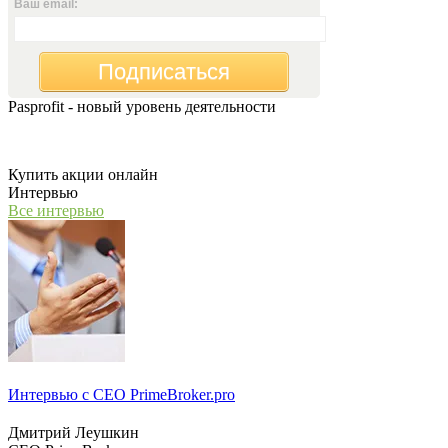
Ваш email:
Подписаться
Pasprofit - новый уровень деятельности
Мы открываем компанию "PasProfit", которая будет заниматьс
Купить акции онлайн
Интервью
Все интервью
Интервью с СЕО PrimeBroker.pro
Дмитрий Леушкин