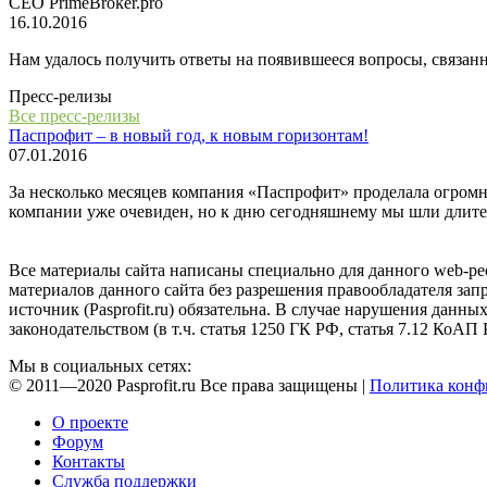
СЕО PrimeBroker.pro
16.10.2016
Нам удалось получить ответы на появившееся вопросы, связанн
Пресс-релизы
Все пресс-релизы
Паспрофит – в новый год, к новым горизонтам!
07.01.2016
За несколько месяцев компания «Паспрофит» проделала огромну
компании уже очевиден, но к дню сегодняшнему мы шли длите
Все материалы сайта написаны специально для данного web-ре
материалов данного сайта без разрешения правообладателя за
источник (Pasprofit.ru) обязательна. В случае нарушения данны
законодательством (в т.ч. статья 1250 ГК РФ, статья 7.12 КоАП
Мы в социальных сетях:
© 2011—2020 Pasprofit.ru Все права защищены |
Политика конф
О проекте
Форум
Контакты
Служба поддержки