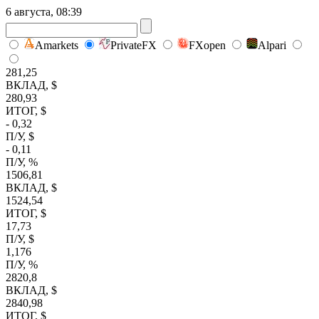
6 августа, 08:39
Amarkets
PrivateFX
FXopen
Alpari
281,25
ВКЛАД, $
280,93
ИТОГ, $
- 0,32
П/У, $
- 0,11
П/У, %
1506,81
ВКЛАД, $
1524,54
ИТОГ, $
17,73
П/У, $
1,176
П/У, %
2820,8
ВКЛАД, $
2840,98
ИТОГ, $