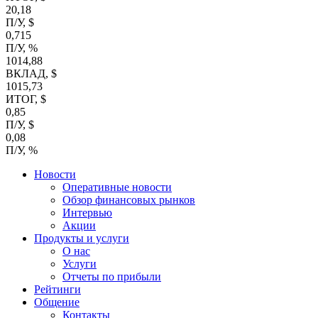
20,18
П/У, $
0,715
П/У, %
1014,88
ВКЛАД, $
1015,73
ИТОГ, $
0,85
П/У, $
0,08
П/У, %
Новости
Оперативные новости
Обзор финансовых рынков
Интервью
Акции
Продукты и услуги
О нас
Услуги
Отчеты по прибыли
Рейтинги
Общение
Контакты