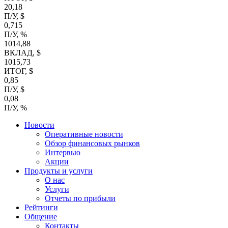
20,18
П/У, $
0,715
П/У, %
1014,88
ВКЛАД, $
1015,73
ИТОГ, $
0,85
П/У, $
0,08
П/У, %
Новости
Оперативные новости
Обзор финансовых рынков
Интервью
Акции
Продукты и услуги
О нас
Услуги
Отчеты по прибыли
Рейтинги
Общение
Контакты