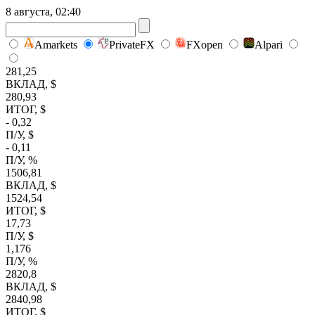
8 августа, 02:40
Amarkets
PrivateFX
FXopen
Alpari
281,25
ВКЛАД, $
280,93
ИТОГ, $
- 0,32
П/У, $
- 0,11
П/У, %
1506,81
ВКЛАД, $
1524,54
ИТОГ, $
17,73
П/У, $
1,176
П/У, %
2820,8
ВКЛАД, $
2840,98
ИТОГ, $