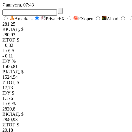
7 августа, 07:43
Amarkets
PrivateFX
FXopen
Alpari
281,25
ВКЛАД, $
280,93
ИТОГ, $
- 0,32
П/У, $
- 0,11
П/У, %
1506,81
ВКЛАД, $
1524,54
ИТОГ, $
17,73
П/У, $
1,176
П/У, %
2820,8
ВКЛАД, $
2840,98
ИТОГ, $
20,18