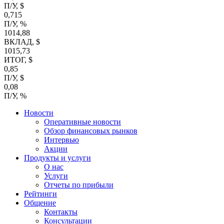
П/У, $
0,715
П/У, %
1014,88
ВКЛАД, $
1015,73
ИТОГ, $
0,85
П/У, $
0,08
П/У, %
Новости
Оперативные новости
Обзор финансовых рынков
Интервью
Акции
Продукты и услуги
О нас
Услуги
Отчеты по прибыли
Рейтинги
Общение
Контакты
Консультации