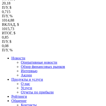
20,18
П/У, $
0,715
П/У, %
1014,88
ВКЛАД, $
1015,73
ИТОГ, $
0,85
П/У, $
0,08
П/У, %
Новости
Оперативные новости
Обзор финансовых рынков
Интервью
Акции
Продукты и услуги
О нас
Услуги
Отчеты по прибыли
Рейтинги
Общение
Контакты