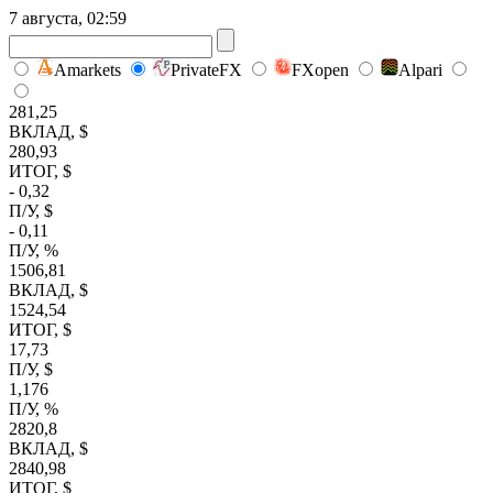
7 августа, 02:59
Amarkets
PrivateFX
FXopen
Alpari
281,25
ВКЛАД, $
280,93
ИТОГ, $
- 0,32
П/У, $
- 0,11
П/У, %
1506,81
ВКЛАД, $
1524,54
ИТОГ, $
17,73
П/У, $
1,176
П/У, %
2820,8
ВКЛАД, $
2840,98
ИТОГ, $