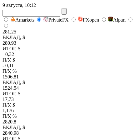
9 августа, 10:12
Amarkets
PrivateFX
FXopen
Alpari
281,25
ВКЛАД, $
280,93
ИТОГ, $
- 0,32
П/У, $
- 0,11
П/У, %
1506,81
ВКЛАД, $
1524,54
ИТОГ, $
17,73
П/У, $
1,176
П/У, %
2820,8
ВКЛАД, $
2840,98
ИТОГ, $