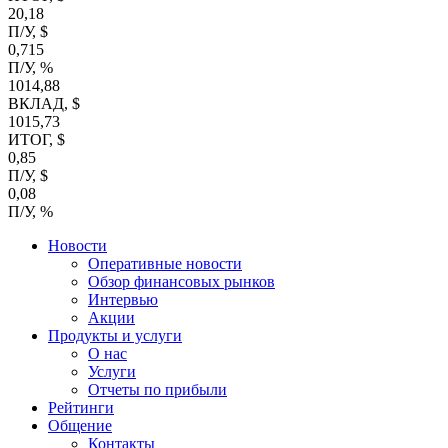
20,18
П/У, $
0,715
П/У, %
1014,88
ВКЛАД, $
1015,73
ИТОГ, $
0,85
П/У, $
0,08
П/У, %
Новости
Оперативные новости
Обзор финансовых рынков
Интервью
Акции
Продукты и услуги
О нас
Услуги
Отчеты по прибыли
Рейтинги
Общение
Контакты