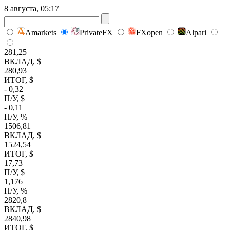
8 августа, 05:17
Amarkets
PrivateFX
FXopen
Alpari
281,25
ВКЛАД, $
280,93
ИТОГ, $
- 0,32
П/У, $
- 0,11
П/У, %
1506,81
ВКЛАД, $
1524,54
ИТОГ, $
17,73
П/У, $
1,176
П/У, %
2820,8
ВКЛАД, $
2840,98
ИТОГ, $