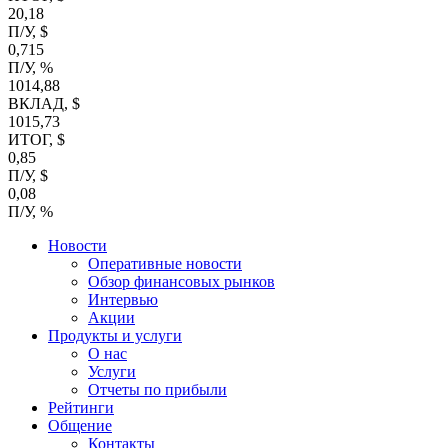
20,18
П/У, $
0,715
П/У, %
1014,88
ВКЛАД, $
1015,73
ИТОГ, $
0,85
П/У, $
0,08
П/У, %
Новости
Оперативные новости
Обзор финансовых рынков
Интервью
Акции
Продукты и услуги
О нас
Услуги
Отчеты по прибыли
Рейтинги
Общение
Контакты