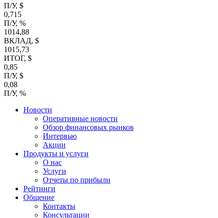
П/У, $
0,715
П/У, %
1014,88
ВКЛАД, $
1015,73
ИТОГ, $
0,85
П/У, $
0,08
П/У, %
Новости
Оперативные новости
Обзор финансовых рынков
Интервью
Акции
Продукты и услуги
О нас
Услуги
Отчеты по прибыли
Рейтинги
Общение
Контакты
Консультации