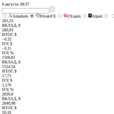
8 августа, 08:37
Amarkets
PrivateFX
FXopen
Alpari
281,25
ВКЛАД, $
280,93
ИТОГ, $
- 0,32
П/У, $
- 0,11
П/У, %
1506,81
ВКЛАД, $
1524,54
ИТОГ, $
17,73
П/У, $
1,176
П/У, %
2820,8
ВКЛАД, $
2840,98
ИТОГ, $
20,18