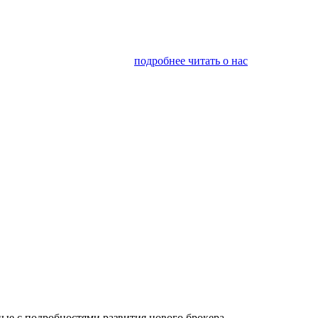
я финансовым консалтингом
подробнее читать о нас
ые с подробностями развития нового брокера.