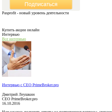
Подписаться
Pasprofit - новый уровень деятельности
Мы открываем компанию "PasProfit", которая будет заниматьс
Купить акции онлайн
Интервью
Все интервью
Интервью с СЕО PrimeBroker.pro
Дмитрий Леушкин
СЕО PrimeBroker.pro
16.10.2016
Нам удалось получить ответы на появившееся вопросы, связанн