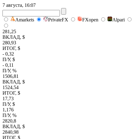
7 августа, 16:07
Amarkets
PrivateFX
FXopen
Alpari
281,25
ВКЛАД, $
280,93
ИТОГ, $
- 0,32
П/У, $
- 0,11
П/У, %
1506,81
ВКЛАД, $
1524,54
ИТОГ, $
17,73
П/У, $
1,176
П/У, %
2820,8
ВКЛАД, $
2840,98
ИТОГ, $