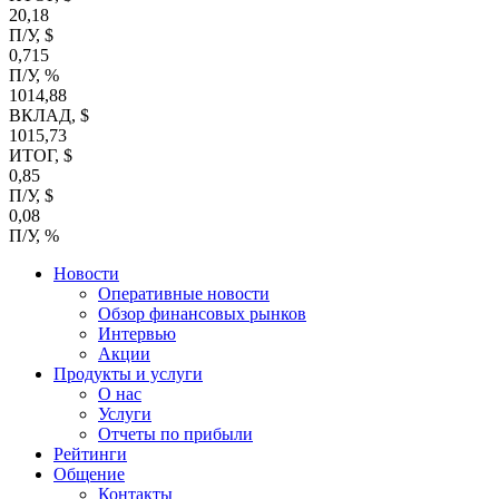
20,18
П/У, $
0,715
П/У, %
1014,88
ВКЛАД, $
1015,73
ИТОГ, $
0,85
П/У, $
0,08
П/У, %
Новости
Оперативные новости
Обзор финансовых рынков
Интервью
Акции
Продукты и услуги
О нас
Услуги
Отчеты по прибыли
Рейтинги
Общение
Контакты