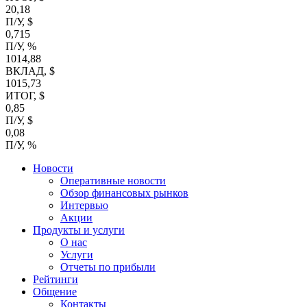
20,18
П/У, $
0,715
П/У, %
1014,88
ВКЛАД, $
1015,73
ИТОГ, $
0,85
П/У, $
0,08
П/У, %
Новости
Оперативные новости
Обзор финансовых рынков
Интервью
Акции
Продукты и услуги
О нас
Услуги
Отчеты по прибыли
Рейтинги
Общение
Контакты