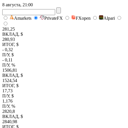
8 августа, 21:00
Amarkets
PrivateFX
FXopen
Alpari
281,25
ВКЛАД, $
280,93
ИТОГ, $
- 0,32
П/У, $
- 0,11
П/У, %
1506,81
ВКЛАД, $
1524,54
ИТОГ, $
17,73
П/У, $
1,176
П/У, %
2820,8
ВКЛАД, $
2840,98
ИТОГ, $