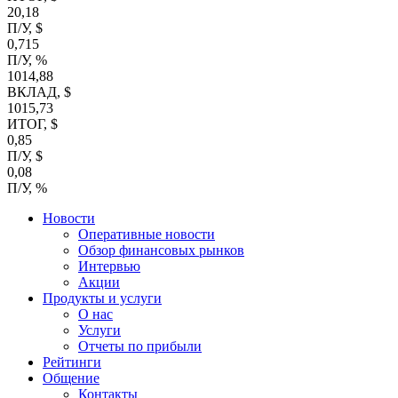
20,18
П/У, $
0,715
П/У, %
1014,88
ВКЛАД, $
1015,73
ИТОГ, $
0,85
П/У, $
0,08
П/У, %
Новости
Оперативные новости
Обзор финансовых рынков
Интервью
Акции
Продукты и услуги
О нас
Услуги
Отчеты по прибыли
Рейтинги
Общение
Контакты