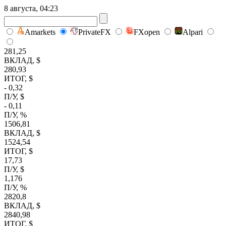
8 августа, 04:23
Amarkets
PrivateFX
FXopen
Alpari
281,25
ВКЛАД, $
280,93
ИТОГ, $
- 0,32
П/У, $
- 0,11
П/У, %
1506,81
ВКЛАД, $
1524,54
ИТОГ, $
17,73
П/У, $
1,176
П/У, %
2820,8
ВКЛАД, $
2840,98
ИТОГ, $