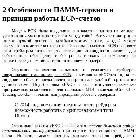
2
Особенности ПАММ-сервиса и
принцип работы ECN-счетов
Модель ECN была представлена в качестве одного из методов
уравнивания участников торговли между собой. Все участники рынка
имеют прямой доступ к межбанковскому рынку, каждый может
выступать в качестве контрагента. Торговля по модели ECN позволяет
всем трейдерам использовать агрегацию ликвидности активов для
собственного обогащения и быстро реагировать на изменения на
рынке посредством оперативно исполняемых ордеров.
Огромное количество опытных и уважаемых трейдеров
предпочитают именно модель ECN
, а компания «FXOpen»
одна из
лидеров
в области предоставления сервиса для удобной торговли по
данной схеме. Под брендом «FXOpen» было выпущено несколько
программных компонентов для площадки MT4, включая «One Click
Trading Level2» – плагин для упрощения работы с ордерами.
С 2014 года компания предоставляет трейдерам
возможность работать с криптовалютами типа
Bitcoin.
Огромным плюсом «FXOpen» является
наличие большого набора
аналитических инструментов
при оценке эффективности ПАММ-
счета. Инвестор может оценить характер торговли трейдера и