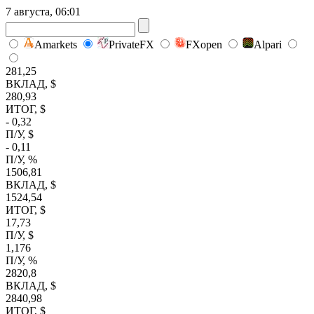
7 августа, 06:01
Amarkets
PrivateFX
FXopen
Alpari
281,25
ВКЛАД, $
280,93
ИТОГ, $
- 0,32
П/У, $
- 0,11
П/У, %
1506,81
ВКЛАД, $
1524,54
ИТОГ, $
17,73
П/У, $
1,176
П/У, %
2820,8
ВКЛАД, $
2840,98
ИТОГ, $