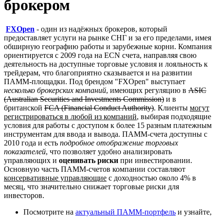
брокером
FXOpen
- один из надёжных брокеров, который
предоставляет услуги на рынке СНГ и за его пределами, имея
обширную географию работы и зарубежные корни. Компания
ориентируется с 2009 года на ECN счета, направляя свою
деятельность на доступные торговые условия и лояльность к
трейдерам, что благоприятно сказывается и на развитии
ПАММ-площадки. Под брендом "FXOpen" выступает
несколько брокерских компаний
, имеющих регуляцию в
ASIC
(Australian Securities and Investments Commission)
и в
британской
FCA (Financial Conduct Authority)
. Клиенты
могут
регистрироваться в любой из компаний
, выбирая подходящие
условия для работы с доступом к более 15 разным платежным
инструментам для ввода и вывода. ПАММ-счета доступны с
2010 года и есть
подробное отображение торговых
показателей
, что позволяет удобно анализировать
управляющих и
оценивать риски
при инвестировании.
Основную часть ПАММ-счетов компании составляют
консервативные управляющие
с доходностью около 4% в
месяц, что значительно снижает торговые риски для
инвесторов.
Посмотрите на
актуальный ПАММ-портфель
и узнайте,