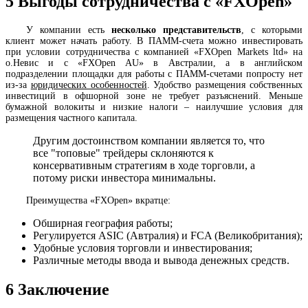
5
Выгоды сотрудничества с «FXOpen»
У компании есть
несколько представительств
, с которыми
клиент может начать работу. В ПАММ-счета можно инвестировать
при условии сотрудничества с компанией «FXOpen Markets ltd» на
о.Невис и с «FXOpen AU» в Австралии, а в английском
подразделении площадки для работы с ПАММ-счетами попросту нет
из-за
юридических особенностей
. Удобство размещения собственных
инвестиций в офшорной зоне не требует разъяснений. Меньше
бумажной волокиты и низкие налоги – наилучшие условия для
размещения частного капитала.
Другим достоинством компании является то, что
все "топовые" трейдеры склоняются к
консервативным стратегиям в ходе торговли, а
потому риски инвестора минимальны.
Преимущества «FXOpen» вкратце:
Обширная география работы;
Регулируется ASIC (Автралия) и FCA (Великобритания);
Удобные условия торговли и инвестирования;
Различные методы ввода и вывода денежных средств.
6
Заключение