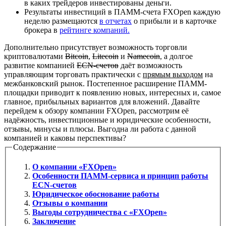
в каких трейдеров инвестированы деньги.
Результаты инвестиций в ПАММ-счета FXOpen каждую
неделю размещаются
в отчетах
о прибыли и в карточке
брокера в
рейтинге компаний.
Дополнительно присутствует возможность торговли
криптовалютами
Bitcoin
,
Litecoin
и
Nameсoin
, а долгое
развитие компанией
ECN-счетов
даёт возможность
управляющим торговать практически с
прямым выходом
на
межбанковский рынок. Постепенное расширение ПАММ-
площадки приводит к появлению новых, интересных и, самое
главное, прибыльных вариантов для вложений. Давайте
перейдем к обзору компании FXOpen, рассмотрим её
надёжность, инвестиционные и юридические особенности,
отзывы, минусы и плюсы. Выгодна ли работа с данной
компанией и каковы перспективы?
Содержание
О компании «FXOpen»
Особенности ПАММ-сервиса и принцип работы
ECN-счетов
Юридическое обоснование работы
Отзывы о компании
Выгоды сотрудничества с «FXOpen»
Заключение