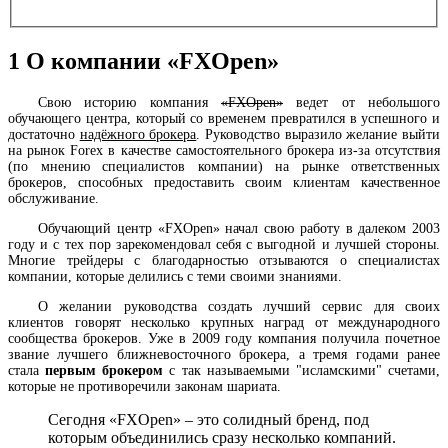
1
О компании «FXOpen»
Свою историю компания
«FXOpen»
ведет от небольшого
обучающего центра, который со временем превратился в успешного и
достаточно
надёжного брокера
. Руководство выразило желание выйти
на рынок Forex в качестве самостоятельного брокера из-за отсутствия
(по мнению специалистов компании) на рынке ответственных
брокеров, способных предоставить своим клиентам качественное
обслуживание.
Обучающий центр «FXOpen» начал свою работу в далеком 2003
году и с тех пор зарекомендовал себя с выгодной и лучшей стороны.
Многие трейдеры с благодарностью отзываются о специалистах
компании, которые делились с теми своими знаниями.
О желании руководства создать лучший сервис для своих
клиентов говорят несколько крупных наград от международного
сообщества брокеров. Уже в 2009 году компания получила почетное
звание лучшего ближневосточного брокера, а тремя годами ранее
стала
первым брокером
с так называемыми "исламскими" счетами,
которые не противоречили законам шариата.
Сегодня «FXOpen» – это солидный бренд, под
которым объединились сразу несколько компаний.