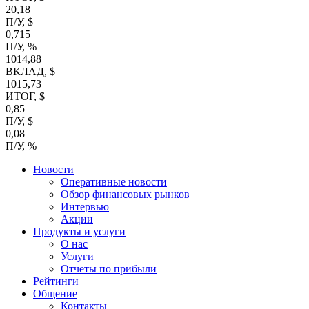
20,18
П/У, $
0,715
П/У, %
1014,88
ВКЛАД, $
1015,73
ИТОГ, $
0,85
П/У, $
0,08
П/У, %
Новости
Оперативные новости
Обзор финансовых рынков
Интервью
Акции
Продукты и услуги
О нас
Услуги
Отчеты по прибыли
Рейтинги
Общение
Контакты