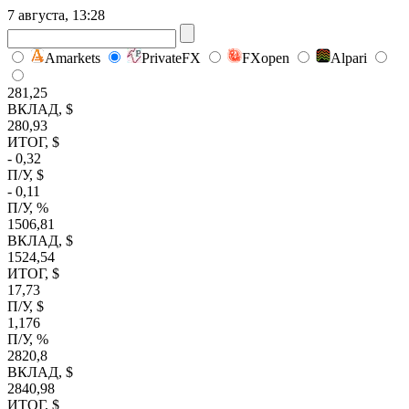
7 августа, 13:28
Amarkets
PrivateFX
FXopen
Alpari
281,25
ВКЛАД, $
280,93
ИТОГ, $
- 0,32
П/У, $
- 0,11
П/У, %
1506,81
ВКЛАД, $
1524,54
ИТОГ, $
17,73
П/У, $
1,176
П/У, %
2820,8
ВКЛАД, $
2840,98
ИТОГ, $