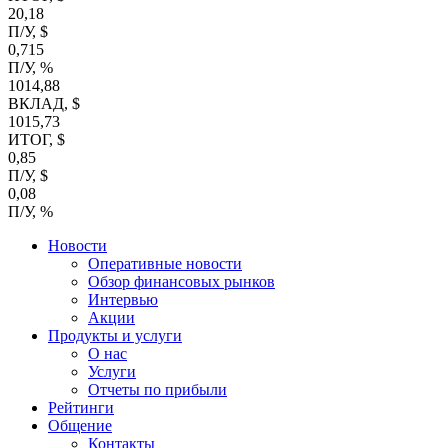
20,18
П/У, $
0,715
П/У, %
1014,88
ВКЛАД, $
1015,73
ИТОГ, $
0,85
П/У, $
0,08
П/У, %
Новости
Оперативные новости
Обзор финансовых рынков
Интервью
Акции
Продукты и услуги
О нас
Услуги
Отчеты по прибыли
Рейтинги
Общение
Контакты