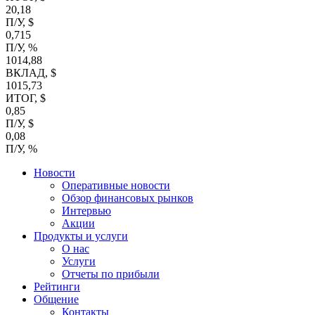
20,18
П/У, $
0,715
П/У, %
1014,88
ВКЛАД, $
1015,73
ИТОГ, $
0,85
П/У, $
0,08
П/У, %
Новости
Оперативные новости
Обзор финансовых рынков
Интервью
Акции
Продукты и услуги
О нас
Услуги
Отчеты по прибыли
Рейтинги
Общение
Контакты