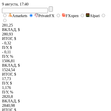
9 августа, 17:40
Amarkets
PrivateFX
FXopen
Alpari
281,25
ВКЛАД, $
280,93
ИТОГ, $
- 0,32
П/У, $
- 0,11
П/У, %
1506,81
ВКЛАД, $
1524,54
ИТОГ, $
17,73
П/У, $
1,176
П/У, %
2820,8
ВКЛАД, $
2840,98
ИТОГ, $