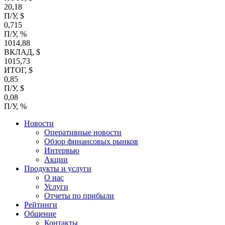
20,18
П/У, $
0,715
П/У, %
1014,88
ВКЛАД, $
1015,73
ИТОГ, $
0,85
П/У, $
0,08
П/У, %
Новости
Оперативные новости
Обзор финансовых рынков
Интервью
Акции
Продукты и услуги
О нас
Услуги
Отчеты по прибыли
Рейтинги
Общение
Контакты