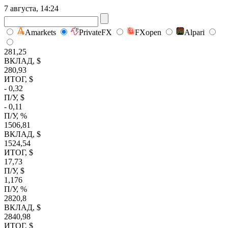
7 августа, 14:24
Amarkets
PrivateFX
FXopen
Alpari
281,25
ВКЛАД, $
280,93
ИТОГ, $
- 0,32
П/У, $
- 0,11
П/У, %
1506,81
ВКЛАД, $
1524,54
ИТОГ, $
17,73
П/У, $
1,176
П/У, %
2820,8
ВКЛАД, $
2840,98
ИТОГ, $