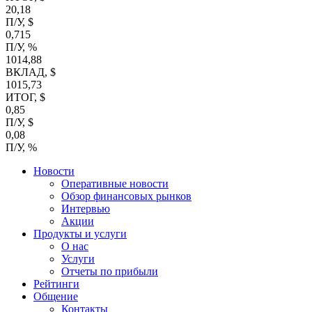
20,18
П/У, $
0,715
П/У, %
1014,88
ВКЛАД, $
1015,73
ИТОГ, $
0,85
П/У, $
0,08
П/У, %
Новости
Оперативные новости
Обзор финансовых рынков
Интервью
Акции
Продукты и услуги
О нас
Услуги
Отчеты по прибыли
Рейтинги
Общение
Контакты