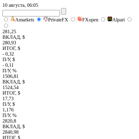
10 августа, 06:05
Amarkets
PrivateFX
FXopen
Alpari
281,25
ВКЛАД, $
280,93
ИТОГ, $
- 0,32
П/У, $
- 0,11
П/У, %
1506,81
ВКЛАД, $
1524,54
ИТОГ, $
17,73
П/У, $
1,176
П/У, %
2820,8
ВКЛАД, $
2840,98
ИТОГ, $