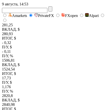
9 августа, 14:53
Amarkets
PrivateFX
FXopen
Alpari
281,25
ВКЛАД, $
280,93
ИТОГ, $
- 0,32
П/У, $
- 0,11
П/У, %
1506,81
ВКЛАД, $
1524,54
ИТОГ, $
17,73
П/У, $
1,176
П/У, %
2820,8
ВКЛАД, $
2840,98
ИТОГ, $