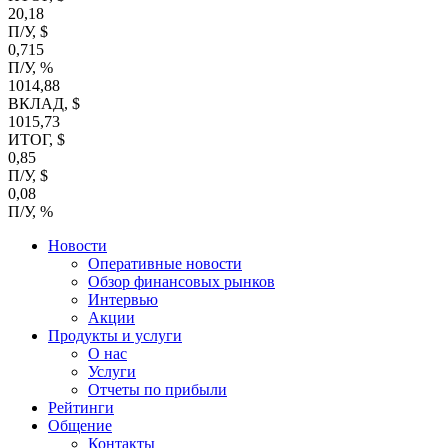
20,18
П/У, $
0,715
П/У, %
1014,88
ВКЛАД, $
1015,73
ИТОГ, $
0,85
П/У, $
0,08
П/У, %
Новости
Оперативные новости
Обзор финансовых рынков
Интервью
Акции
Продукты и услуги
О нас
Услуги
Отчеты по прибыли
Рейтинги
Общение
Контакты