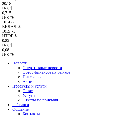
20,18
П/У, $
0,715
П/У, %
1014,88
ВКЛАД, $
1015,73
ИТОГ, $
0,85
П/У, $
0,08
П/У, %
Новости
Оперативные новости
Обзор финансовых рынков
Интервью
Акции
Продукты и услуги
О нас
Услуги
Отчеты по прибыли
Рейтинги
Общение
Контакты