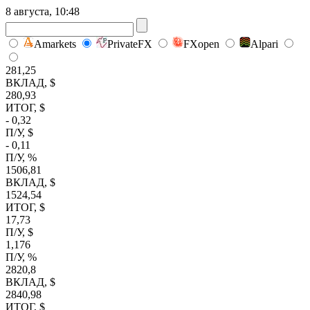
8 августа, 10:48
Amarkets
PrivateFX
FXopen
Alpari
281,25
ВКЛАД, $
280,93
ИТОГ, $
- 0,32
П/У, $
- 0,11
П/У, %
1506,81
ВКЛАД, $
1524,54
ИТОГ, $
17,73
П/У, $
1,176
П/У, %
2820,8
ВКЛАД, $
2840,98
ИТОГ, $