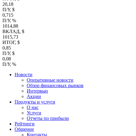
20,18
П/У, $
0,715
П/У, %
1014,88
ВКЛАД, $
1015,73
ИТОГ, $
0,85
П/У, $
0,08
П/У, %
Новости
Оперативные новости
Обзор финансовых рынков
Интервью
Акции
Продукты и услуги
О нас
Услуги
Отчеты по прибыли
Рейтинги
Общение
Контакты