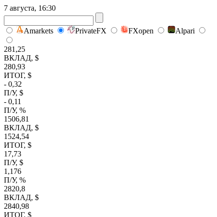
7 августа, 16:30
Amarkets
PrivateFX
FXopen
Alpari
281,25
ВКЛАД, $
280,93
ИТОГ, $
- 0,32
П/У, $
- 0,11
П/У, %
1506,81
ВКЛАД, $
1524,54
ИТОГ, $
17,73
П/У, $
1,176
П/У, %
2820,8
ВКЛАД, $
2840,98
ИТОГ, $