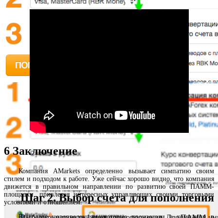
Шаг 2. Личная информация
Укажите Ваше географическое положение, а также опыт
торговли на финансовых рынках
6
Заключение
Компания AMarkets определенно вызывает симпатию своим
стилем и подходом к работе. Уже сейчас хорошо видно, что компания
движется в правильном направлении по развитию своей ПАММ-
площадки, привлекая интересных управляющих своими торговыми
Шаг 2. Выбор счета для пополнения
условиями и отношением.
Благодаря нововведениям, которые произошли в компании в
Выберите в пункте 1 счет для пополнения. Для ПАММ-инв