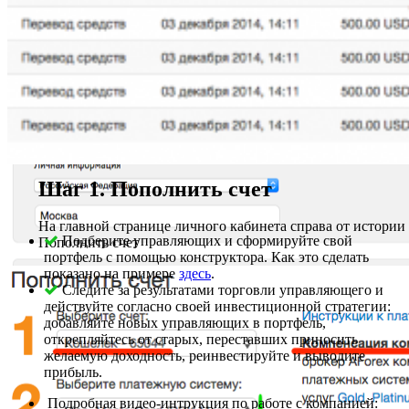
Шаг 2. Паспортные данные
Введите свои реальные паспортные данные. Это требовани
регулятора рынка Forex по верификации клиентов в целях
предотвращения отмывания средств
Шаг 1. Пополнить счет
На главной странице личного кабинета справа от истори
Подберите управляющих и сформируйте свой
Пополнить счет
портфель с помощью конструктора. Как это сделать
показано на примере
здесь
.
Следите за результатами торговли управляющего и
действуйте согласно своей инвестиционной стратегии:
добавляйте новых управляющих в портфель,
открепляйтесь от старых, переставших приносить
желаемую доходность, реинвестируйте и выводите
прибыль.
Подробная видео-интрукция по работе с компанией: