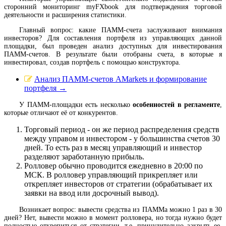
сторонний мониторинг myFXbook для подтверждения торговой
деятельности и расширения статистики.
Главный вопрос: какие ПАММ-счета заслуживают внимания
инвесторов? Для составления портфеля из управляющих данной
площадки, был проведен анализ доступных для инвестирования
ПАММ-счетов. В результате были отобраны счета, в которые я
инвестировал, создав портфель с помощью конструктора.
Анализ ПАММ-счетов AMarkets и формирование
портфеля →
У ПАММ-площадки есть несколько
особенностей в регламенте
,
которые отличают её от конкурентов.
Торговый период - он же период распределения средств
между управом и инвестором - у большинства счетов 30
дней. То есть раз в месяц управляющий и инвестор
разделяют заработанную прибыль.
Ролловер обычно проводится ежедневно в 20:00 по
МСК. В ролловер управляющий прикрепляет или
открепляет инвесторов от стратегии (обрабатывает их
заявки на ввод или досрочный вывод).
Возникает вопрос: вывести средства из ПАММа можно 1 раз в 30
дней? Нет, вывести можно в момент ролловера, но тогда нужно будет
полностью открепиться от стратегии, т.е. принудительно закрыть ее,