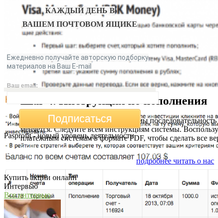
КАЖДЫЙ ДЕНЬ В
ВАШЕМ
ПОЧТОВОМ ЯЩИКЕ
Шаг 3. Промокод - CRB3S
Ежедневно получайте авторскую подборку
материалов на Ваш E-mail
Чтобы стать моим партнерам и получать поддержку и
консультации, в поле Промокод укажите CRB3S
Ваш email:
Шаг 4. Инструкция по пополнения
Подписаться
В зависимости от платежной системы последовательность
меняется. Следуйте всем инструкциям системы. Воспольз
Pasprofit - новый уровень деятельности
платежным системам в формате PDF, чтобы сделать все ве
Мы открываем компанию "PasProfit", которая будет
заниматься финансовым консалтингом
подробнее читать о нас
Купить акции онлайн
Интервью
Все интервью