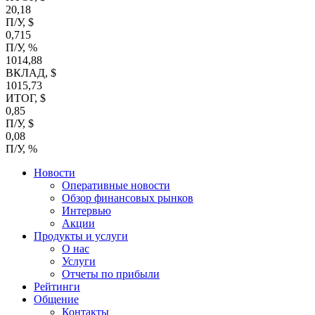
20,18
П/У, $
0,715
П/У, %
1014,88
ВКЛАД, $
1015,73
ИТОГ, $
0,85
П/У, $
0,08
П/У, %
Новости
Оперативные новости
Обзор финансовых рынков
Интервью
Акции
Продукты и услуги
О нас
Услуги
Отчеты по прибыли
Рейтинги
Общение
Контакты