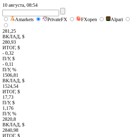
10 августа, 08:54
Amarkets
PrivateFX
FXopen
Alpari
281,25
ВКЛАД, $
280,93
ИТОГ, $
- 0,32
П/У, $
- 0,11
П/У, %
1506,81
ВКЛАД, $
1524,54
ИТОГ, $
17,73
П/У, $
1,176
П/У, %
2820,8
ВКЛАД, $
2840,98
ИТОГ, $