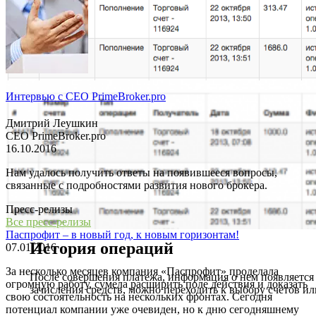
Регистрация завершена
Интервью с СЕО PrimeBroker.pro
Теперь Вы можете зайти в личный кабинет и перейти к вы
Дмитрий Леушкин
ПАММ-счетов
СЕО PrimeBroker.pro
16.10.2016
Нам удалось получить ответы на появившееся вопросы,
связанные с подробностями развития нового брокера.
Пресс-релизы
Все пресс-релизы
Паспрофит – в новый год, к новым горизонтам!
История операций
07.01.2016
За несколько месяцев компания «Паспрофит» проделала
После совершения платежа, информация о нем появляется
огромную работу, сумела расширить поле действия и доказать
зачисления средств, можно переходить к выбору счетов и
свою состоятельность на нескольких фронтах. Сегодня
потенциал компании уже очевиден, но к дню сегодняшнему