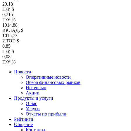
20,18
П/У, $
0,715
П/У, %
1014,88
ВКЛАД, $
1015,73
ИТОГ, $
0,85
П/У, $
0,08
П/У, %
Новости
Оперативные новости
Обзор финансовых рынков
Интервью
Акции
Продукты и услуги
О нас
Услуги
Отчеты по прибыли
Рейтинги
Общение
Контакты