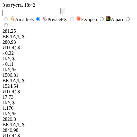
8 августа, 18:42
Amarkets
PrivateFX
FXopen
Alpari
281,25
ВКЛАД, $
280,93
ИТОГ, $
- 0,32
П/У, $
- 0,11
П/У, %
1506,81
ВКЛАД, $
1524,54
ИТОГ, $
17,73
П/У, $
1,176
П/У, %
2820,8
ВКЛАД, $
2840,98
ИТОГ, $