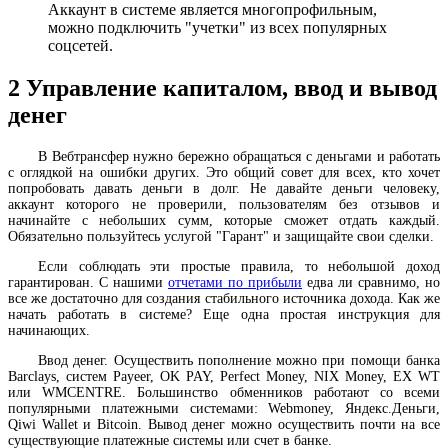
Аккаунт в системе является многопрофильным,
можно подключить "учетки" из всех популярных
соцсетей.
2
Управление капиталом, ввод и вывод
денег
В Вебтрансфер нужно бережно обращаться с деньгами и работать
с оглядкой на ошибки других. Это общий совет для всех, кто хочет
попробовать давать деньги в долг. Не давайте деньги человеку,
аккаунт которого не проверили, пользователям без отзывов и
начинайте с небольших сумм, которые сможет отдать каждый.
Обязательно пользуйтесь услугой "Гарант" и защищайте свои сделки.
Если соблюдать эти простые правила, то небольшой доход
гарантирован. С нашими
отчетами по прибыли
едва ли сравнимо, но
все же достаточно для создания стабильного источника дохода. Как же
начать работать в системе? Еще одна простая инструкция для
начинающих.
Ввод денег. Осуществить пополнение можно при помощи банка
Barclays, систем Payeer, OK PAY, Perfect Money, NIX Money, EX WT
или WMCENTRE. Большинство обменников работают со всеми
популярными платежными системами: Webmoney, Яндекс.Деньги,
Qiwi Wallet и Bitcoin. Вывод денег можно осуществить почти на все
существующие платежные системы или счет в банке.