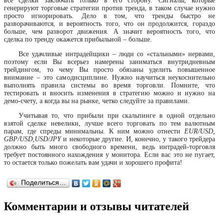
все сделки заключать только в его сторону. Сигналы, которые
генерируют торговые стратегии против тренда, в таком случае нужно
просто игнорировать. Дело в том, что тренды быстро не
разворачиваются, и вероятность того, что он продолжится, гораздо
больше, чем разворот движения. А значит вероятность того, что
сделка по тренду окажется прибыльной – больше.
Все удачливые интрадейщики – люди со «стальными» нервами,
поэтому если Вы всерьез намерены заниматься внутридневным
трейдингом, то чему Вы просто обязаны уделить повышенное
внимание – это самодисциплине. Нужно научиться неукоснительно
выполнять правила системы во время торговли. Помните, что
тестировать и вносить изменения в стратегию можно и нужно на
демо-счету, а когда вы на рынке, четко следуйте за правилами.
Учитывая то, что прибыли при скальпинге в одной отдельно
взятой сделке невелики, лучше всего торговать по тем валютным
парам, где спреды минимальны. К ним можно отнести
EUR/USD,
GBP/USD,USD/JPY
и некоторые другие. И, конечно, у такого трейдера
должно быть много свободного времени, ведь интрадей-торговля
требует постоянного нахождения у монитора. Если вас это не пугает,
то остается только пожелать вам удачи и хорошего профита!
Поделиться…
Комментарии и отзывы читателей