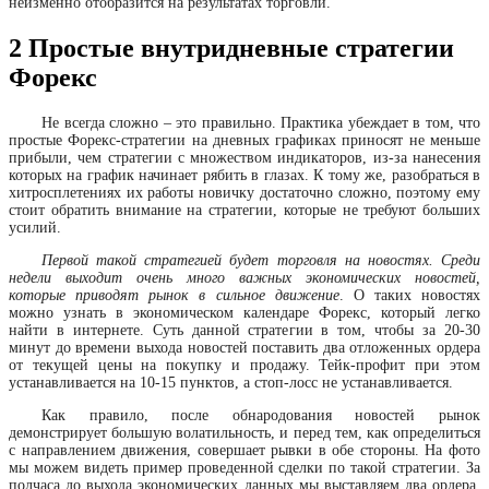
неизменно отобразится на результатах торговли.
2
Простые внутридневные стратегии
Форекс
Не всегда сложно – это правильно. Практика убеждает в том, что
простые Форекс-стратегии на дневных графиках приносят не меньше
прибыли, чем стратегии с множеством индикаторов, из-за нанесения
которых на график начинает рябить в глазах. К тому же, разобраться в
хитросплетениях их работы новичку достаточно сложно, поэтому ему
стоит обратить внимание на стратегии, которые не требуют больших
усилий.
Первой такой стратегией будет торговля на новостях. Среди
недели выходит очень много важных экономических новостей,
которые приводят рынок в сильное движение
. О таких новостях
можно узнать в экономическом календаре Форекс, который легко
найти в интернете. Суть данной стратегии в том, чтобы за 20-30
минут до времени выхода новостей поставить два отложенных ордера
от текущей цены на покупку и продажу. Тейк-профит при этом
устанавливается на 10-15 пунктов, а стоп-лосс не устанавливается.
Как правило, после обнародования новостей рынок
демонстрирует большую волатильность, и перед тем, как определиться
с направлением движения, совершает рывки в обе стороны. На фото
мы можем видеть пример проведенной сделки по такой стратегии. За
полчаса до выхода экономических данных мы выставляем два ордера,