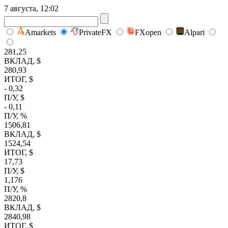
7 августа, 12:02
Amarkets
PrivateFX
FXopen
Alpari
281,25
ВКЛАД, $
280,93
ИТОГ, $
- 0,32
П/У, $
- 0,11
П/У, %
1506,81
ВКЛАД, $
1524,54
ИТОГ, $
17,73
П/У, $
1,176
П/У, %
2820,8
ВКЛАД, $
2840,98
ИТОГ, $