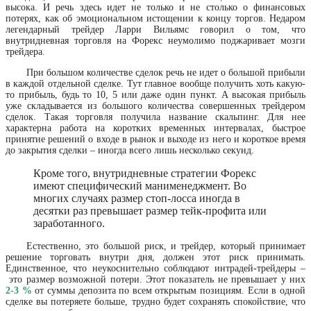
высока. И речь здесь идет не только и не столько о финансовых
потерях, как об эмоциональном истощении к концу торгов. Недаром
легендарный трейдер Ларри Вильямс говорил о том, что
внутридневная торговля на Форекс неумолимо поджаривает мозги
трейдера.
При большом количестве сделок речь не идет о большой прибыли
в каждой отдельной сделке. Тут главное вообще получить хоть какую-
то прибыль, будь то 10, 5 или даже один пункт. А высокая прибыль
уже складывается из большого количества совершенных трейдером
сделок. Такая торговля получила название скальпинг. Для нее
характерна работа на коротких временных интервалах, быстрое
принятие решений о входе в рынок и выходе из него и короткое время
до закрытия сделки – иногда всего лишь несколько секунд.
Кроме того, внутридневные стратегии Форекс
имеют специфический манименеджмент. Во
многих случаях размер стоп-лосса иногда в
десятки раз превышает размер тейк-профита или
заработанного.
Естественно, это большой риск, и трейдер, который принимает
решение торговать внутри дня, должен этот риск принимать.
Единственное, что неукоснительно соблюдают интрадей-трейдеры –
это размер возможной потери. Этот показатель не превышает у них
2-3 %
от суммы депозита по всем открытым позициям. Если в одной
сделке вы потеряете больше, трудно будет сохранять спокойствие, что