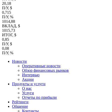
20,18
П/У, $
0,715
П/У, %
1014,88
ВКЛАД, $
1015,73
ИТОГ, $
0,85
П/У, $
0,08
П/У, %
Новости
Оперативные новости
Обзор финансовых рынков
Интервью
Акции
Продукты и услуги
О нас
Услуги
Отчеты по прибыли
Рейтинги
Общение
Контакты