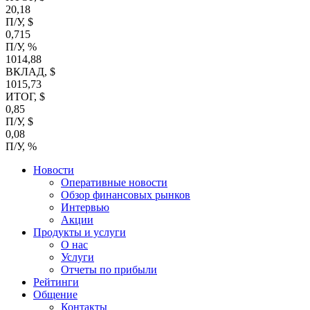
20,18
П/У, $
0,715
П/У, %
1014,88
ВКЛАД, $
1015,73
ИТОГ, $
0,85
П/У, $
0,08
П/У, %
Новости
Оперативные новости
Обзор финансовых рынков
Интервью
Акции
Продукты и услуги
О нас
Услуги
Отчеты по прибыли
Рейтинги
Общение
Контакты