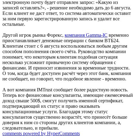
электронную почту будет отправлен запрос: «Какую из
записей оставлять?», - решение необходимо дать до 6 августа.
Если клиент не даст ответ, то система автоматически оставит
за ним первую зарегистрированную запись и удалит все
остальные.
Другой игрок рынка Форекс,
компания Gamma-IC
временно
приостанавливает денежные операции с банком ВТБ24.
Клиентам стоит с 6 августа воспользоваться любым другим
способом пополнения своего счёта. Руководство компании
понимает, что некоторым клиентам подобная ситуация
несколько усложнит привычную систему обращения с
финансами. И приносит извинения за временные трудности.
О том, когда будет доступен расчёт через этот банк, компания
не сообщает, но говорит, что подобное явление - временно.
А вот компания IMTrust сообщает более радостную новость.
Теперь все финансовые консультанты, имеющие ежемесячный
доход свыше 500$, смогут получить именной сертификат,
подтверждающий их статус и право оказывать
консультационные услуги. Благодаря этому статус
консультантов существенно возрастёт, что принесёт больше
доверия к ним со стороны других клиентов компании, а,
следовательно, и прибыли.
comments powered by HyperComments