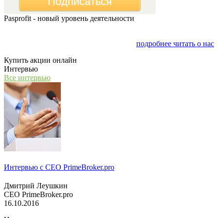
Подписаться
Pasprofit - новый уровень деятельности
Мы открываем компанию "PasProfit", которая будет
заниматься финансовым консалтингом
подробнее читать о нас
Купить акции онлайн
Интервью
Все интервью
Интервью с СЕО PrimeBroker.pro
Дмитрий Леушкин
СЕО PrimeBroker.pro
16.10.2016