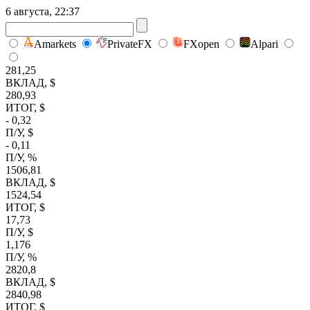
6 августа, 22:37
Amarkets
PrivateFX
FXopen
Alpari
281,25
ВКЛАД, $
280,93
ИТОГ, $
- 0,32
П/У, $
- 0,11
П/У, %
1506,81
ВКЛАД, $
1524,54
ИТОГ, $
17,73
П/У, $
1,176
П/У, %
2820,8
ВКЛАД, $
2840,98
ИТОГ, $