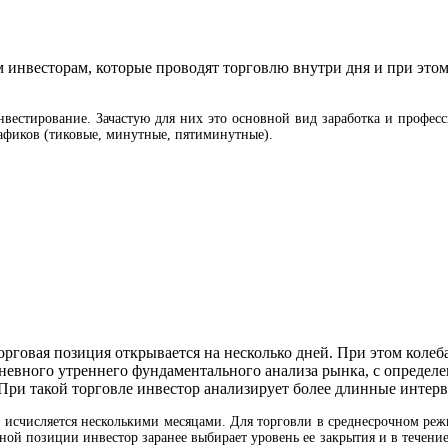
 инвесторам, которые проводят торговлю внутри дня и при это
инвестирование. Зачастую для них это основной вид заработка и профес
афиков (тиковые, минутные, пятиминутные).
орговая позиция открывается на несколько дней. При этом коле
дневного утреннего фундаментального анализа рынка, с определ
. При такой торговле инвестор анализирует более длинные интер
 исчисляется несколькими месяцами. Для торговли в среднесрочном реж
ой позиции инвестор заранее выбирает уровень ее закрытия и в течение