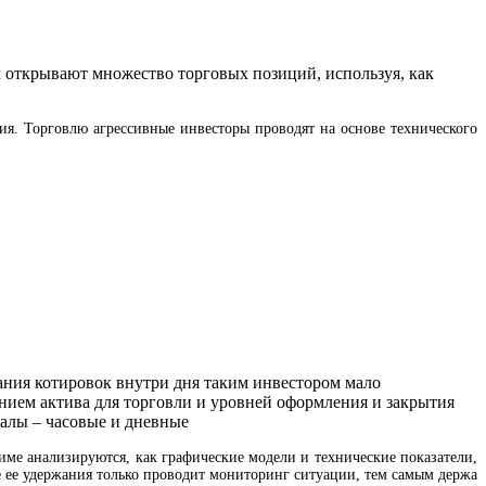
м открывают множество торговых позиций, используя, как
сия. Торговлю агрессивные инвесторы проводят на основе технического
бания котировок внутри дня таким инвестором мало
ением актива для торговли и уровней оформления и закрытия
валы – часовые и дневные
име анализируются, как графические модели и технические показатели,
 ее удержания только проводит мониторинг ситуации, тем самым держа