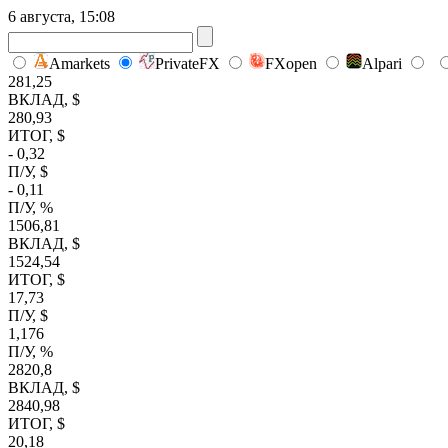
6 августа, 15:08
Amarkets
PrivateFX
FXopen
Alpari
281,25
ВКЛАД, $
280,93
ИТОГ, $
- 0,32
П/У, $
- 0,11
П/У, %
1506,81
ВКЛАД, $
1524,54
ИТОГ, $
17,73
П/У, $
1,176
П/У, %
2820,8
ВКЛАД, $
2840,98
ИТОГ, $
20,18