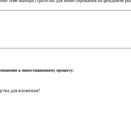
ние теме выбора стратегии для инвестирования на фондовом ры
отношение к инвестиционному процессу:
дства для вложения?