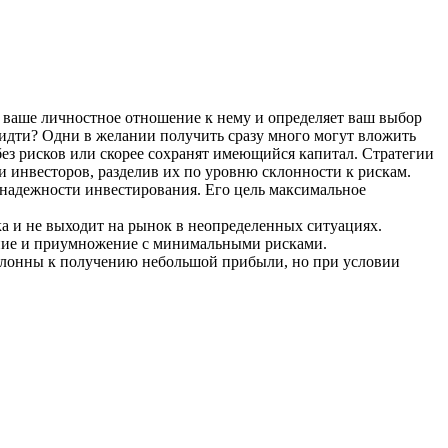
и ваше личностное отношение к нему и определяет ваш выбор
о идти? Одни в желании получить сразу много могут вложить
без рисков или скорее сохранят имеющийся капитал. Стратегии
ми инвесторов, разделив их по уровню склонности к рискам.
 надежности инвестирования. Его цель максимальное
ка и не выходит на рынок в неопределенных ситуациях.
жение и приумножение с минимальными рисками.
склонны к получению небольшой прибыли, но при условии