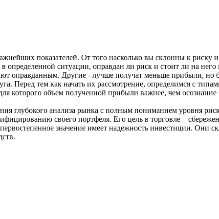
важнейших показателей. От того насколько вы склонны к риску 
, в определенной ситуации, оправдан ли риск и стоит ли на нег
тают оправданным. Другие - лучше получат меньше прибыли, но 
уга. Перед тем как начать их рассмотрение, определимся с типа
 для которого объем полученной прибыли важнее, чем осознание
нения глубокого анализа рынка с полным пониманием уровня рис
рсифицированию своего портфеля. Его цель в торговле – сбере
в первостепенное значение имеет надежность инвестиции. Они 
дств.