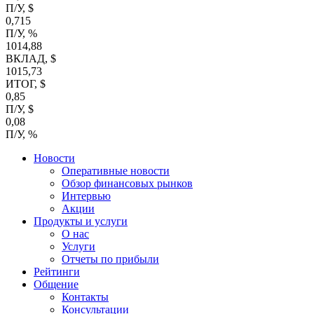
П/У, $
0,715
П/У, %
1014,88
ВКЛАД, $
1015,73
ИТОГ, $
0,85
П/У, $
0,08
П/У, %
Новости
Оперативные новости
Обзор финансовых рынков
Интервью
Акции
Продукты и услуги
О нас
Услуги
Отчеты по прибыли
Рейтинги
Общение
Контакты
Консультации