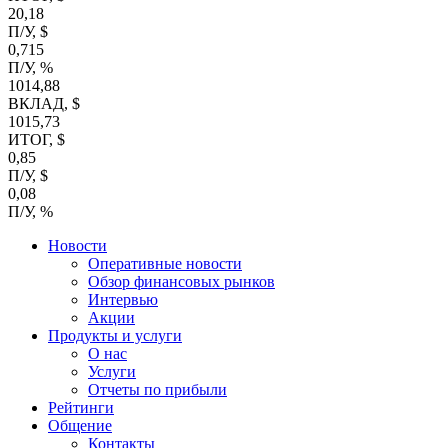
20,18
П/У, $
0,715
П/У, %
1014,88
ВКЛАД, $
1015,73
ИТОГ, $
0,85
П/У, $
0,08
П/У, %
Новости
Оперативные новости
Обзор финансовых рынков
Интервью
Акции
Продукты и услуги
О нас
Услуги
Отчеты по прибыли
Рейтинги
Общение
Контакты