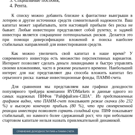
Социальные пособия;
Рента.
К списку можно добавить близкие к фантастике выигрыши в
лотерею и другие источники средств сомнительной надежности. Ваш
капитал может зарабатывать, хотя настоящей прибыли без риска не
бывает. Любые инвестиции представляют собой рулетку, и задачей
инвестора является сокращение потенциальных рисков. Делается это
при помощи диверсификации вложений и поиска наиболее
стабильных направлений для инвестирования средств.
Как можно увеличить свой капитал в наше время? У
современного инвестора есть множество перспективных вариантов.
Интернет позволяет сделать деньги ликвидными и быстро управлять
своими вложениями, часто в режиме реального времени. Наибольший
интерес для нас представляют два способа вложить капитал без
серьезного риска: паевые инвестиционные фонды, ПАММ-счета.
Для сравнения мы представляем вам графики доходности
популярного трейдера компании RVDMarkets и данные одного из
самых надежных ПИФов "Райффайзен-США".
Из представленных
графиков видно, что ПАММ-счет показывает резкие скачки (до 232
%) и высокую конечную прибыль (80 %), что при своевременной
реакции инвестора позволяет сорвать солидный куш.
ПИФ показывает
стабильный, но намного более сдержанный рост, что при небольшом
стартовом капитале нельзя назвать привлекательной динамикой.