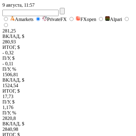
9 августа, 11:57
Amarkets
PrivateFX
FXopen
Alpari
281,25
ВКЛАД, $
280,93
ИТОГ, $
- 0,32
П/У, $
- 0,11
П/У, %
1506,81
ВКЛАД, $
1524,54
ИТОГ, $
17,73
П/У, $
1,176
П/У, %
2820,8
ВКЛАД, $
2840,98
ИТОГ, $