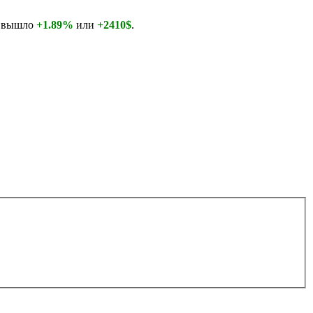
о вышло
+1.89%
или
+2410$
.