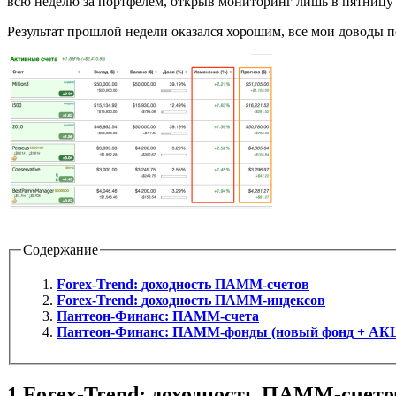
всю неделю за портфелем, открыв мониторинг лишь в пятницу 
Результат прошлой недели оказался хорошим, все мои доводы 
Содержание
Forex-Trend: доходность ПАММ-счетов
Forex-Trend: доходность ПАММ-индексов
Пантеон-Финанс: ПАММ-счета
Пантеон-Финанс: ПАММ-фонды (новый фонд + АК
1
Forex-Trend: доходность ПАММ-счето