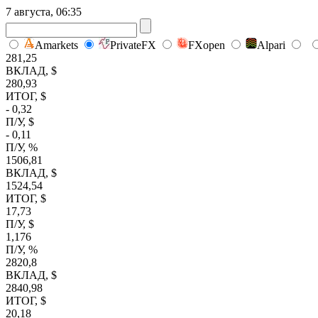
7 августа, 06:35
Amarkets
PrivateFX
FXopen
Alpari
281,25
ВКЛАД, $
280,93
ИТОГ, $
- 0,32
П/У, $
- 0,11
П/У, %
1506,81
ВКЛАД, $
1524,54
ИТОГ, $
17,73
П/У, $
1,176
П/У, %
2820,8
ВКЛАД, $
2840,98
ИТОГ, $
20,18