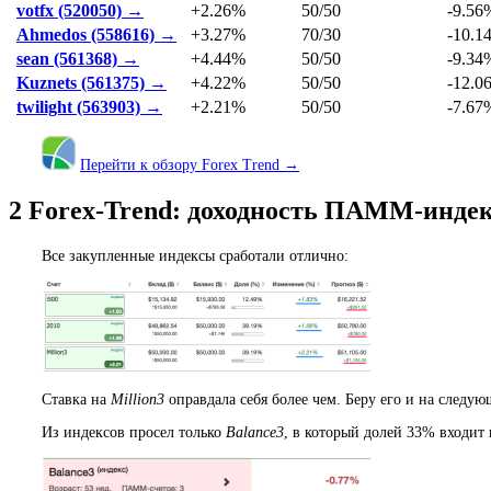
votfx (520050) →
+2.26%
50/50
-9.56
Ahmedos (558616) →
+3.27%
70/30
-10.1
sean (561368) →
+4.44%
50/50
-9.34
Kuznets (561375) →
+4.22%
50/50
-12.0
twilight (563903) →
+2.21%
50/50
-7.67
Перейти к обзору Forex Trend →
2
Forex-Trend: доходность ПАММ-индек
Все закупленные индексы сработали отлично:
Ставка на
Million3
оправдала себя более чем. Беру его и на следу
Из индексов просел только
Balance3
, в который долей 33% входи