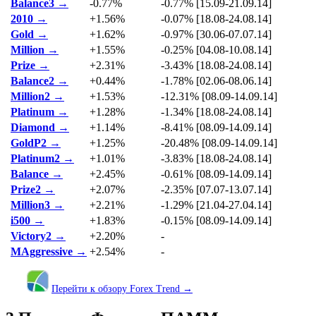
Balance3 →
-0.77%
-0.77% [15.09-21.09.14]
2010 →
+1.56%
-0.07% [18.08-24.08.14]
Gold →
+1.62%
-0.97% [30.06-07.07.14]
Million →
+1.55%
-0.25% [04.08-10.08.14]
Prize →
+2.31%
-3.43% [18.08-24.08.14]
Balance2 →
+0.44%
-1.78% [02.06-08.06.14]
Million2 →
+1.53%
-12.31% [08.09-14.09.14]
Platinum →
+1.28%
-1.34% [18.08-24.08.14]
Diamond →
+1.14%
-8.41% [08.09-14.09.14]
GoldP2 →
+1.25%
-20.48% [08.09-14.09.14]
Platinum2 →
+1.01%
-3.83% [18.08-24.08.14]
Balance →
+2.45%
-0.61% [08.09-14.09.14]
Prize2 →
+2.07%
-2.35% [07.07-13.07.14]
Million3 →
+2.21%
-1.29% [21.04-27.04.14]
i500 →
+1.83%
-0.15% [08.09-14.09.14]
Victory2 →
+2.20%
-
MAggressive →
+2.54%
-
Перейти к обзору Forex Trend →