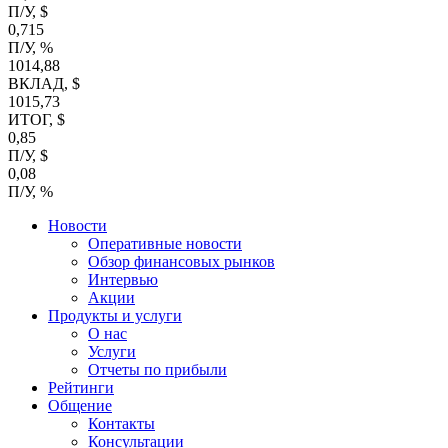
П/У, $
0,715
П/У, %
1014,88
ВКЛАД, $
1015,73
ИТОГ, $
0,85
П/У, $
0,08
П/У, %
Новости
Оперативные новости
Обзор финансовых рынков
Интервью
Акции
Продукты и услуги
О нас
Услуги
Отчеты по прибыли
Рейтинги
Общение
Контакты
Консультации