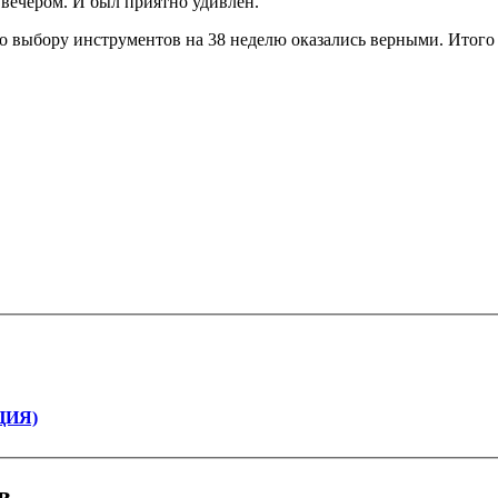
вечером. И был приятно удивлен.
по выбору инструментов на 38 неделю оказались верными. Итог
ЦИЯ)
в