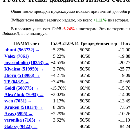
Otmar
после просадки предсказуемо показал привычный для себя р
Twilight
тоже выдал зеленую неделю, но всего
+1.11%
инвесторам, 
В просадку ушел счет
Goldi
-6.24%
инвесторам. Это повторение 
Balance3
), я не планирую.
ПАММ-счет
15.09-21.09.14
Трейдер/инвестор
Пос
ubunt (563732) →
+5.22%
50/50
-12.0
Valex (7061) →
+5.22%
40/60
-19.8
investobolin (10253) →
+4.55%
50/50
-20.7
Klyaksa (519959) →
+3.76%
50/50
-25.7
Jborn (518906) →
+4.21%
50/50
-19.0
TP (6482) →
+3.43%
50/50
-0.95
Goldi (500775) →
-15.76%
60/40
-15.7
AlexZhuk (7093) →
+2.02%
50/50
-14.0
sven (7031) →
+1.17%
50/50
-13.4
Kraken (518134) →
+8.29%
50/50
-7.85
Avas (5995) →
+2.29%
50/50
-10.2
veronika (7165) →
+3.62%
50/50
-11.1
Galaxy (9422) →
-
40/60
-84.2