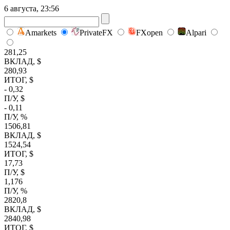
6 августа, 23:56
Amarkets
PrivateFX
FXopen
Alpari
281,25
ВКЛАД, $
280,93
ИТОГ, $
- 0,32
П/У, $
- 0,11
П/У, %
1506,81
ВКЛАД, $
1524,54
ИТОГ, $
17,73
П/У, $
1,176
П/У, %
2820,8
ВКЛАД, $
2840,98
ИТОГ, $