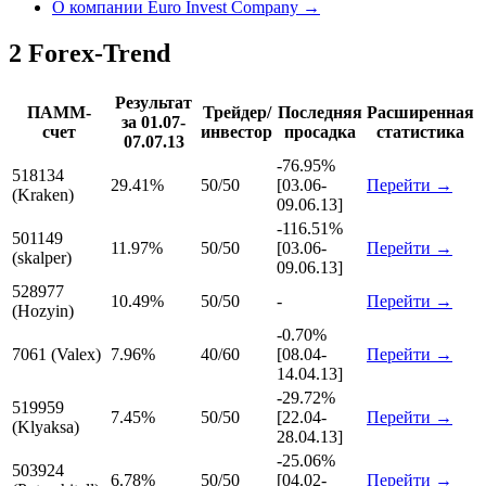
О компании Euro Invest Company →
2
Forex-Trend
Результат
ПАММ-
Трейдер/
Последняя
Расширенная
за 01.07-
счет
инвестор
просадка
статистика
07.07.13
-76.95%
518134
29.41%
50/50
[03.06-
Перейти →
(Kraken)
09.06.13]
-116.51%
501149
11.97%
50/50
[03.06-
Перейти →
(skalper)
09.06.13]
528977
10.49%
50/50
-
Перейти →
(Hozyin)
-0.70%
7061 (Valex)
7.96%
40/60
[08.04-
Перейти →
14.04.13]
-29.72%
519959
7.45%
50/50
[22.04-
Перейти →
(Klyaksa)
28.04.13]
-25.06%
503924
6.78%
50/50
[04.02-
Перейти →