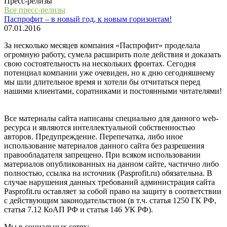
Пресс-релизы
Все пресс-релизы
Паспрофит – в новый год, к новым горизонтам!
07.01.2016
За несколько месяцев компания «Паспрофит» проделала
огромную работу, сумела расширить поле действия и доказать
свою состоятельность на нескольких фронтах. Сегодня
потенциал компании уже очевиден, но к дню сегодняшнему
мы шли длительное время и хотели бы отчитаться перед
нашими клиентами, соратниками и постоянными читателями!
Все материалы сайта написаны специально для данного web-
ресурса и являются интеллектуальной собственностью
авторов. Предупреждение. Перепечатка, либо иное
использование материалов данного сайта без разрешения
правообладателя запрещено. При всяком использовании
материалов опубликованных на данном сайте, частично либо
полностью, ссылка на источник (Pasprofit.ru) обязательна. В
случае нарушения данных требований администрация сайта
Pasprofit.ru оставляет за собой право на защиту в соответствии
с действующим законодательством (в т.ч. статья 1250 ГК РФ,
статья 7.12 КоАП РФ и статья 146 УК РФ).
Мы в социальных сетях: