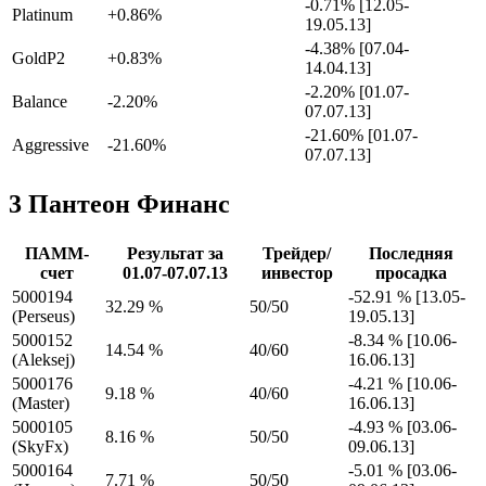
-0.71% [12.05-
Platinum
+0.86%
19.05.13]
-4.38% [07.04-
GoldP2
+0.83%
14.04.13]
-2.20% [01.07-
Balance
-2.20%
07.07.13]
-21.60% [01.07-
Aggressive
-21.60%
07.07.13]
3
Пантеон Финанс
ПАММ-
Результат за
Трейдер/
Последняя
счет
01.07-07.07.13
инвестор
просадка
5000194
-52.91 % [13.05-
32.29 %
50/50
(Perseus)
19.05.13]
5000152
-8.34 % [10.06-
14.54 %
40/60
(Aleksej)
16.06.13]
5000176
-4.21 % [10.06-
9.18 %
40/60
(Master)
16.06.13]
5000105
-4.93 % [03.06-
8.16 %
50/50
(SkyFx)
09.06.13]
5000164
-5.01 % [03.06-
7.71 %
50/50