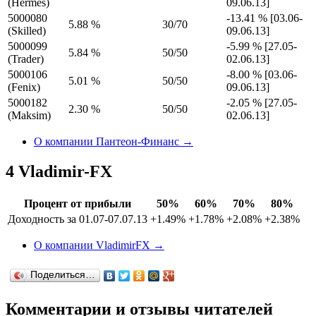
(Hermes)
09.06.13]
5000080
-13.41 % [03.06-
5.88 %
30/70
(Skilled)
09.06.13]
5000099
-5.99 % [27.05-
5.84 %
50/50
(Trader)
02.06.13]
5000106
-8.00 % [03.06-
5.01 %
50/50
(Fenix)
09.06.13]
5000182
-2.05 % [27.05-
2.30 %
50/50
(Maksim)
02.06.13]
О компании Пантеон-Финанс →
4
Vladimir-FX
Процент от прибыли
50%
60%
70%
80%
Доходность за 01.07-07.07.13
+1.49%
+1.78%
+2.08%
+2.38%
О компании VladimirFX →
Поделиться…
Комментарии и отзывы читателей