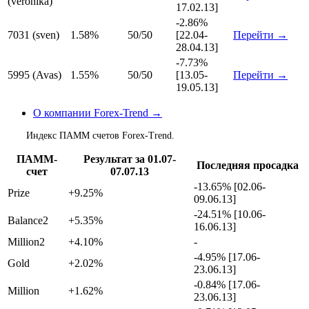
(veronika)
17.02.13]
-2.86%
7031 (sven)
1.58%
50/50
[22.04-
Перейти →
28.04.13]
-7.73%
5995 (Avas)
1.55%
50/50
[13.05-
Перейти →
19.05.13]
О компании Forex-Trend →
Индекс ПАММ счетов Forex-Trend.
ПАММ-
Результат за 01.07-
Последняя просадка
счет
07.07.13
-13.65% [02.06-
Prize
+9.25%
09.06.13]
-24.51% [10.06-
Balance2
+5.35%
16.06.13]
Million2
+4.10%
-
-4.95% [17.06-
Gold
+2.02%
23.06.13]
-0.84% [17.06-
Million
+1.62%
23.06.13]