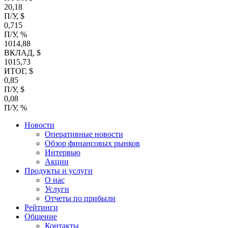
20,18
П/У, $
0,715
П/У, %
1014,88
ВКЛАД, $
1015,73
ИТОГ, $
0,85
П/У, $
0,08
П/У, %
Новости
Оперативные новости
Обзор финансовых рынков
Интервью
Акции
Продукты и услуги
О нас
Услуги
Отчеты по прибыли
Рейтинги
Общение
Контакты