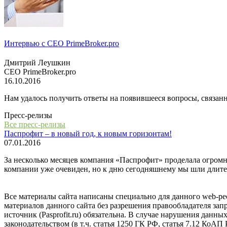
Интервью с СЕО PrimeBroker.pro
Дмитрий Леушкин
СЕО PrimeBroker.pro
16.10.2016
Нам удалось получить ответы на появившееся вопросы, связанн
Пресс-релизы
Все пресс-релизы
Паспрофит – в новый год, к новым горизонтам!
07.01.2016
За несколько месяцев компания «Паспрофит» проделала огромну
компании уже очевиден, но к дню сегодняшнему мы шли длите
Все материалы сайта написаны специально для данного web-ре
материалов данного сайта без разрешения правообладателя за
источник (Pasprofit.ru) обязательна. В случае нарушения данны
законодательством (в т.ч. статья 1250 ГК РФ, статья 7.12 КоАП