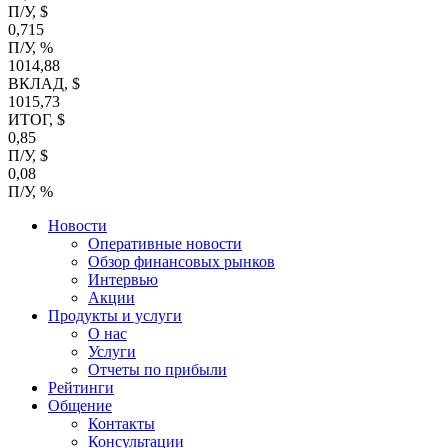
П/У, $
0,715
П/У, %
1014,88
ВКЛАД, $
1015,73
ИТОГ, $
0,85
П/У, $
0,08
П/У, %
Новости
Оперативные новости
Обзор финансовых рынков
Интервью
Акции
Продукты и услуги
О нас
Услуги
Отчеты по прибыли
Рейтинги
Общение
Контакты
Консультации