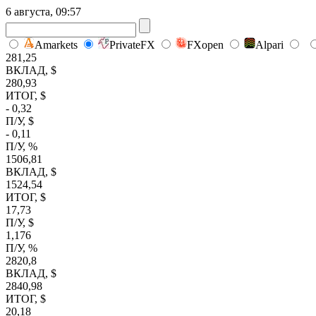
6 августа, 09:57
Amarkets
PrivateFX
FXopen
Alpari
281,25
ВКЛАД, $
280,93
ИТОГ, $
- 0,32
П/У, $
- 0,11
П/У, %
1506,81
ВКЛАД, $
1524,54
ИТОГ, $
17,73
П/У, $
1,176
П/У, %
2820,8
ВКЛАД, $
2840,98
ИТОГ, $
20,18