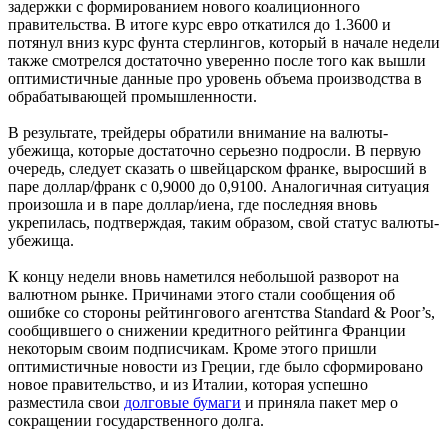
задержки с формированием нового коалиционного
правительства. В итоге курс евро откатился до 1.3600 и
потянул вниз курс фунта стерлингов, который в начале недели
также смотрелся достаточно уверенно после того как вышли
оптимистичные данные про уровень объема производства в
обрабатывающей промышленности.
В результате, трейдеры обратили внимание на валюты-
убежища, которые достаточно серьезно подросли. В первую
очередь, следует сказать о швейцарском франке, выросший в
паре доллар/франк с 0,9000 до 0,9100. Аналогичная ситуация
произошла и в паре доллар/иена, где последняя вновь
укрепилась, подтверждая, таким образом, свой статус валюты-
убежища.
К концу недели вновь наметился небольшой разворот на
валютном рынке. Причинами этого стали сообщения об
ошибке со стороны рейтингового агентства Standard & Poor’s,
сообщившего о снижении кредитного рейтинга Франции
некоторым своим подписчикам. Кроме этого пришли
оптимистичные новости из Греции, где было сформировано
новое правительство, и из Италии, которая успешно
разместила свои
долговые бумаги
и приняла пакет мер о
сокращении государственного долга.