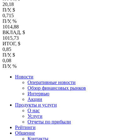
20,18
П/У, $
0,715
П/У, %
1014,88
ВКЛАД, $
1015,73
ИТОГ, $
0,85
П/У, $
0,08
П/У, %
Новости
Оперативные новости
Обзор финансовых рынков
Интервью
Акции
Продукты и услуги
О нас
Услуги
Отчеты по прибыли
Рейтинги
Общение
Контакты