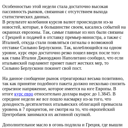
Особенностью этой недели стала достаточно высокая
пассивность рынков, связанная с отсутствием выхода
статистических данных.
В результате колебания курсов валют происходили из-за
новостей, которые, в большинстве своем, касались событий на
окраинах еврозоны. Так, самые главные из них были связаны
с Грецией и подачей в отставку премьер-министра, а также с
Италией, откуда стали появляться сигналы о возможной
отставке Сильвио Берлускони. Так, колеблющийся на одном
уровне, курс евро достаточно резко пошел вверх после того
как глава Италии Джиорджио Наполитано сообщил, что если
итальянский парламент примет пакет жестких мер, то
Сильвио Берлускони покинет свой пост.
На данное сообщение рынок отреагировал весьма позитивно,
так как принятие подобного пакета должно несколько снизить
серьезное напряжение, которое имеется на юге Европы. В
итоге
курс евро
относительно доллара вырос до 1.3845. В
середине недели же все пошло насмарку из-за того, что
доходность десятилетних итальянских облигаций превысила
уровень в 7 процентов, не смотря на то, что европейский
Центробанк занимался их активной скупкой.
Дополнительное масло в огонь подлила и Греция, где вышли