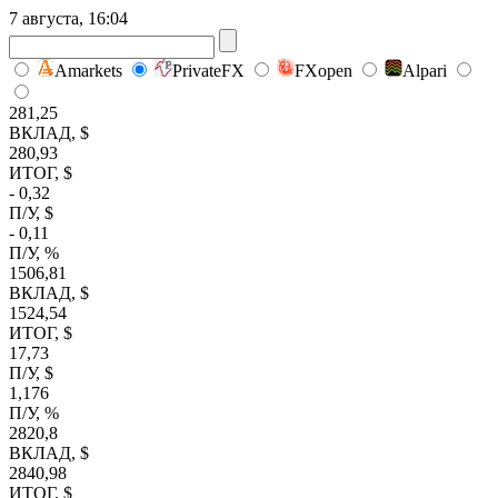
7 августа, 16:04
Amarkets
PrivateFX
FXopen
Alpari
281,25
ВКЛАД, $
280,93
ИТОГ, $
- 0,32
П/У, $
- 0,11
П/У, %
1506,81
ВКЛАД, $
1524,54
ИТОГ, $
17,73
П/У, $
1,176
П/У, %
2820,8
ВКЛАД, $
2840,98
ИТОГ, $